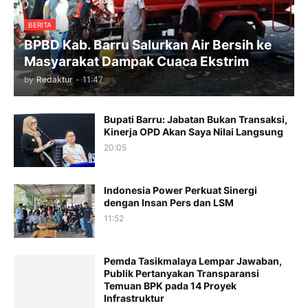
BERITA
BPBD Kab. Barru Salurkan Air Bersih ke
Masyarakat Dampak Cuaca Ekstrim
by
Redaktur
-
11:47
Bupati Barru: Jabatan Bukan Transaksi,
Kinerja OPD Akan Saya Nilai Langsung
20:05
Indonesia Power Perkuat Sinergi
dengan Insan Pers dan LSM
11:52
Pemda Tasikmalaya Lempar Jawaban,
Publik Pertanyakan Transparansi
Temuan BPK pada 14 Proyek
Infrastruktur