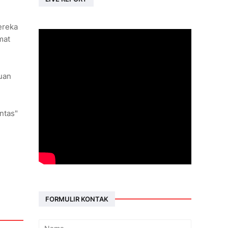
ereka
mat
uan
ntas"
FORMULIR KONTAK