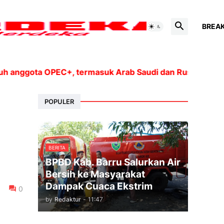
BREA
nggota OPEC+, termasuk Arab Saudi dan Rusia, akan men
POPULER
BERITA
BPBD Kab. Barru Salurkan Air
Bersih ke Masyarakat
Dampak Cuaca Ekstrim
0
by
Redaktur
-
11:47