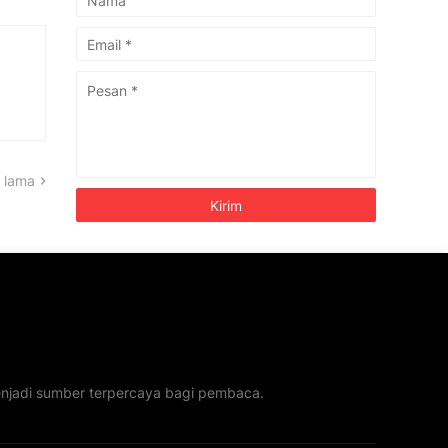
 lama
menjadi sumber terpercaya bagi pembaca.