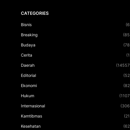
CATEGORIES
Bisnis
(6
Breaking
(85
Budaya
(78
Cerita
(1
Daerah
(14557
Editorial
(52
Ekonomi
(82
Hukum
(1107
Internasional
(306
Kamtibmas
(21
Kesehatan
(62