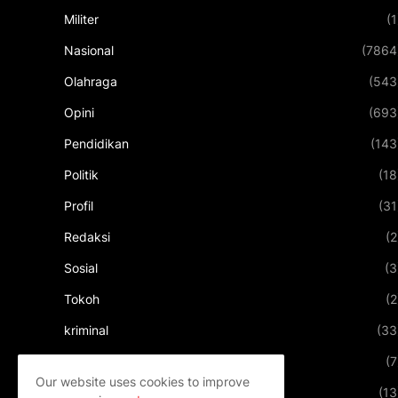
Militer
(1
Nasional
(7864
Olahraga
(543
Opini
(693
Pendidikan
(143
Politik
(18
Profil
(31
Redaksi
(2
Sosial
(3
Tokoh
(2
kriminal
(33
kuliner
(7
Our website uses cookies to improve
pariwisata
(13