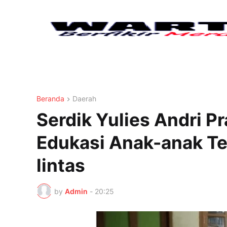
Beranda
Daerah
Serdik Yulies Andri Pra
Edukasi Anak-anak T
lintas
by
Admin
-
20:25