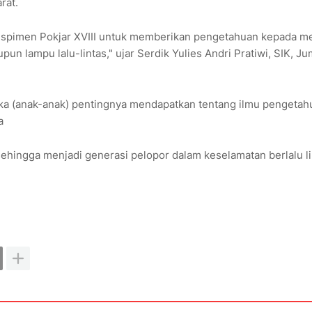
rat.
 Sespimen Pokjar XVIII untuk memberikan pengetahuan kepada m
n lampu lalu-lintas," ujar Serdik Yulies Andri Pratiwi, SIK, Ju
eka (anak-anak) pentingnya mendapatkan tentang ilmu pengetah
a
hingga menjadi generasi pelopor dalam keselamatan berlalu li