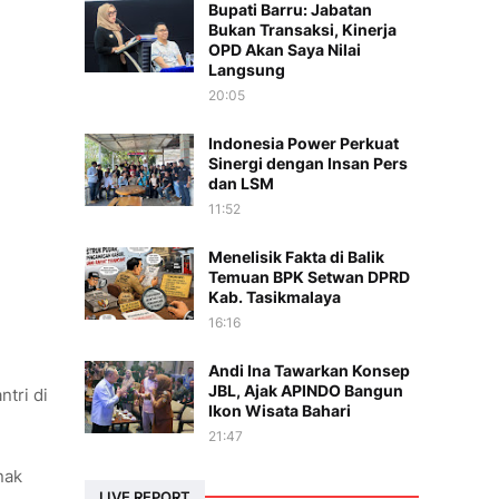
Bupati Barru: Jabatan
Bukan Transaksi, Kinerja
OPD Akan Saya Nilai
Langsung
20:05
Indonesia Power Perkuat
Sinergi dengan Insan Pers
dan LSM
11:52
Menelisik Fakta di Balik
Temuan BPK Setwan DPRD
Kab. Tasikmalaya
16:16
Andi Ina Tawarkan Konsep
JBL, Ajak APINDO Bangun
ntri di
Ikon Wisata Bahari
21:47
nak
LIVE REPORT