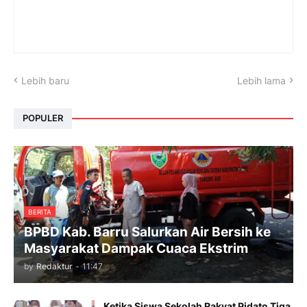
Lebih baru
Lebih lama
POPULER
BERITA
BPBD Kab. Barru Salurkan Air Bersih ke
Masyarakat Dampak Cuaca Ekstrim
by
Redaktur
-
11:47
Ketika Siswa Sekolah Rakyat Pidato Tiga