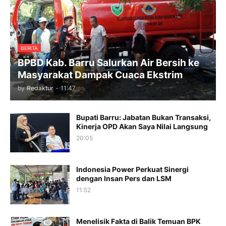
BERITA
BPBD Kab. Barru Salurkan Air Bersih ke
Masyarakat Dampak Cuaca Ekstrim
by
Redaktur
-
11:47
Bupati Barru: Jabatan Bukan Transaksi,
Kinerja OPD Akan Saya Nilai Langsung
20:05
Indonesia Power Perkuat Sinergi
dengan Insan Pers dan LSM
11:52
Menelisik Fakta di Balik Temuan BPK