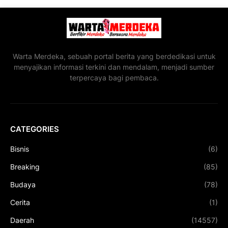
Warta Merdeka, sebuah portal berita yang berdedikasi untuk
menyajikan informasi terkini dan mendalam, menjadi sumber
terpercaya bagi pembaca.
CATEGORIES
Bisnis
(6)
Breaking
(85)
Budaya
(78)
Cerita
(1)
Daerah
(14557)