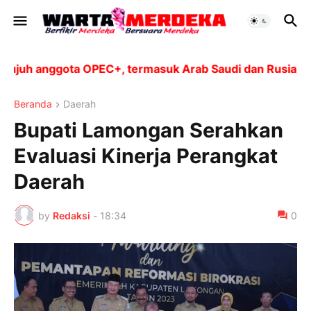
juh anggota OPEC+, termasuk Arab Saudi dan Rusia, akan
Beranda
Daerah
Bupati Lamongan Serahkan
Evaluasi Kinerja Perangkat
Daerah
by
Redaksi
-
18:34
0