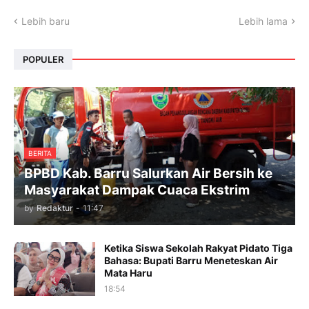
Lebih baru
Lebih lama
POPULER
BERITA
BPBD Kab. Barru Salurkan Air Bersih ke
Masyarakat Dampak Cuaca Ekstrim
by
Redaktur
-
11:47
Ketika Siswa Sekolah Rakyat Pidato Tiga
Bahasa: Bupati Barru Meneteskan Air
Mata Haru
18:54