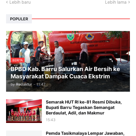
Lebih baru
Lebih lama
POPULER
BERITA
BPBD Kab. Barru Salurkan Air Bersih ke
Masyarakat Dampak Cuaca Ekstrim
by
Redaktur
-
11:47
Semarak HUT RI ke-81 Resmi Dibuka,
Bupati Barru Tegaskan Semangat
Berdaulat, Adil, dan Makmur
15:43
Pemda Tasikmalaya Lempar Jawaban,