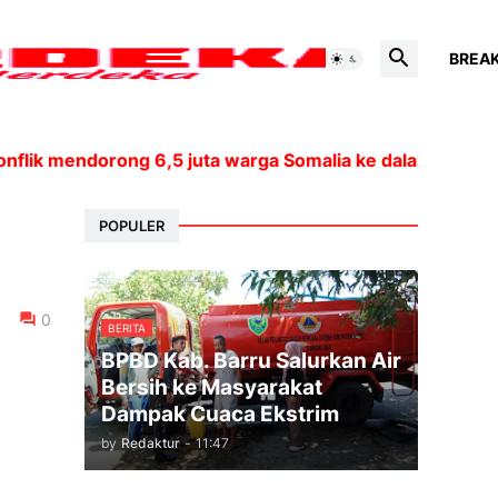
BREA
onflik mendorong 6,5 juta warga Somalia ke dalam kela
POPULER
0
BERITA
BPBD Kab. Barru Salurkan Air
Bersih ke Masyarakat
Dampak Cuaca Ekstrim
by
Redaktur
-
11:47