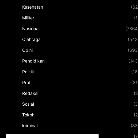
Kesehatan
(62
Militer
(1
Nasional
(7864
Olahraga
(543
Opini
(693
Pendidikan
(143
Politik
(18
Profil
(31
Redaksi
(2
Sosial
(3
Tokoh
(2
kriminal
(33
kuliner
(7