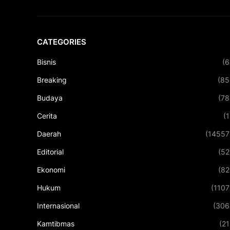
CATEGORIES
Bisnis
(6
Breaking
(85
Budaya
(78
Cerita
(1
Daerah
(14557
Editorial
(52
Ekonomi
(82
Hukum
(1107
Internasional
(306
Kamtibmas
(21