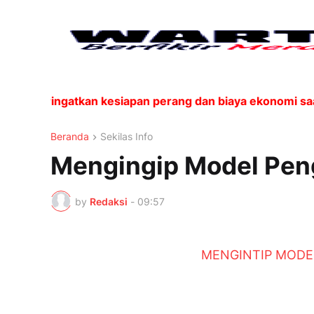
n memperingatkan kesiapan perang dan biaya ekonomi saa
Beranda
Sekilas Info
Mengingip Model Peng
by
Redaksi
-
09:57
MENGINTIP MODEL