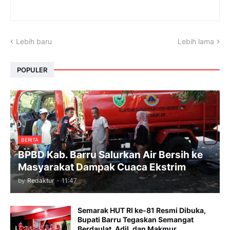
Lebih baru
Lebih lama
POPULER
BERITA
BPBD Kab. Barru Salurkan Air Bersih ke
Masyarakat Dampak Cuaca Ekstrim
by
Redaktur
-
11:47
Semarak HUT RI ke-81 Resmi Dibuka,
Bupati Barru Tegaskan Semangat
Berdaulat, Adil, dan Makmur