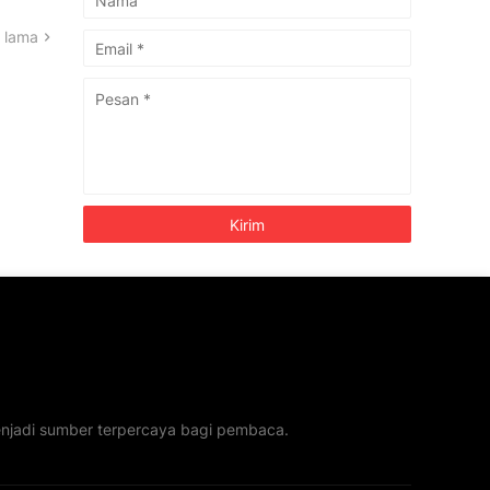
 lama
menjadi sumber terpercaya bagi pembaca.