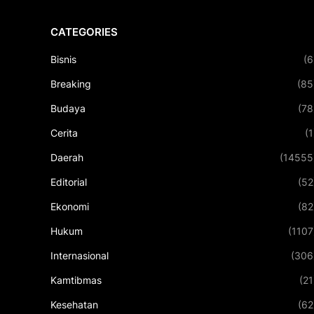
CATEGORIES
Bisnis
(6
Breaking
(85
Budaya
(78
Cerita
(1
Daerah
(14555
Editorial
(52
Ekonomi
(82
Hukum
(1107
Internasional
(306
Kamtibmas
(21
Kesehatan
(62