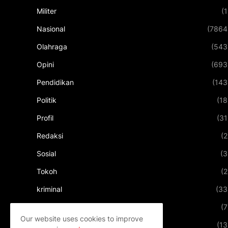
Militer
(1
Nasional
(7864
Olahraga
(543
Opini
(693
Pendidikan
(143
Politik
(18
Profil
(31
Redaksi
(2
Sosial
(3
Tokoh
(2
kriminal
(33
kuliner
(7
Our website uses cookies to improve
pariwisata
(13