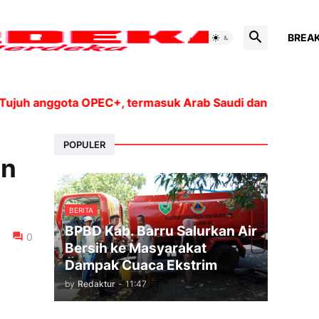
BREA
 anggota OPEC+, termasuk Arab Saudi dan Rusia, akan m
POPULER
an
BERITA
BPBD Kab. Barru Salurkan Air
0
Bersih ke Masyarakat
Dampak Cuaca Ekstrim
by
Redaktur
-
11:47