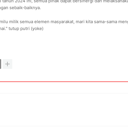
i tahun 2024 ini, semua pihak dapat bersinergi dan melaksanak
gan sebaik-baiknya.
emilu milik semua elemen masyarakat, mari kita sama-sama me
i." tutup putri (yoke)