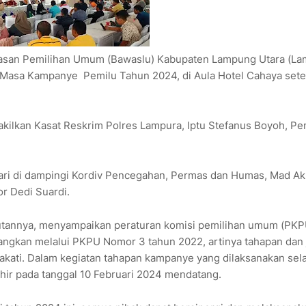
asan Pemilihan Umum (Bawaslu) Kabupaten Lampung Utara (La
Masa Kampanye Pemilu Tahun 2024, di Aula Hotel Cahaya sete
wakilkan Kasat Reskrim Polres Lampura, Iptu Stefanus Boyoh, P
Sari di dampingi Kordiv Pencegahan, Permas dan Humas, Mad Akh
or Dedi Suardi.
butannya, menyampaikan peraturan komisi pemilihan umum (PKP
angkan melalui PKPU Nomor 3 tahun 2022, artinya tahapan dan 
kati. Dalam kegiatan tahapan kampanye yang dilaksanakan sel
hir pada tanggal 10 Februari 2024 mendatang.