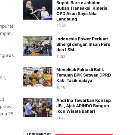
Bupati Barru: Jabatan
Bukan Transaksi, Kinerja
OPD Akan Saya Nilai
Langsung
mpura)
20:05
mpat.
Indonesia Power Perkuat
Sinergi dengan Insan Pers
dan LSM
engurus
11:52
Menelisik Fakta di Balik
Temuan BPK Setwan DPRD
ir,
Kab. Tasikmalaya
16:16
U)
Andi Ina Tawarkan Konsep
JBL, Ajak APINDO Bangun
jadwal
Ikon Wisata Bahari
ama 75
21:47
LIVE REPORT