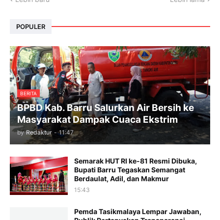
POPULER
BERITA
BPBD Kab. Barru Salurkan Air Bersih ke
Masyarakat Dampak Cuaca Ekstrim
by
Redaktur
-
11:47
Semarak HUT RI ke-81 Resmi Dibuka,
Bupati Barru Tegaskan Semangat
Berdaulat, Adil, dan Makmur
15:43
Pemda Tasikmalaya Lempar Jawaban,