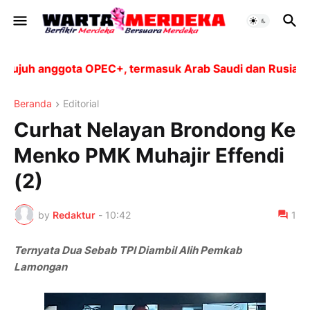
juh anggota OPEC+, termasuk Arab Saudi dan Rusia, akan
Beranda
Editorial
Curhat Nelayan Brondong Ke
Menko PMK Muhajir Effendi
(2)
by
Redaktur
-
10:42
1
Ternyata Dua Sebab TPI Diambil Alih Pemkab
Lamongan