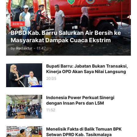
BERITA
BPBD Kab. Barru Salurkan Air Bersih ke
Masyarakat Dampak Cuaca Ekstrim
by
Redaktur
-
11:47
Bupati Barru: Jabatan Bukan Transaksi,
Kinerja OPD Akan Saya Nilai Langsung
20:05
Indonesia Power Perkuat Sinergi
dengan Insan Pers dan LSM
11:52
Menelisik Fakta di Balik Temuan BPK
Setwan DPRD Kab. Tasikmalaya