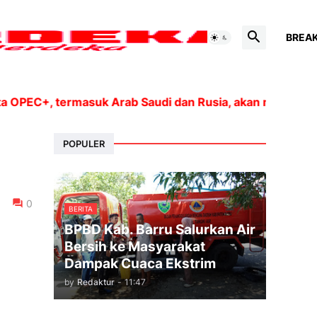
BREA
C+, termasuk Arab Saudi dan Rusia, akan meningkatkan p
POPULER
0
BERITA
BPBD Kab. Barru Salurkan Air
Bersih ke Masyarakat
Dampak Cuaca Ekstrim
by
Redaktur
-
11:47