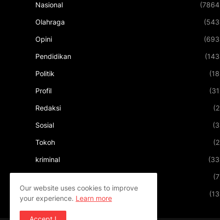
Nasional
(7864
Olahraga
(543
Opini
(693
Pendidikan
(143
Politik
(18
Profil
(31
Redaksi
(2
Sosial
(3
Tokoh
(2
kriminal
(33
kuliner
(7
Our website uses cookies to improve
pariwisata
(13
your experience.
Learn more
Accept !