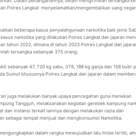
terkait. Dalam penanganannya, selain mengirimkan tersangka ke
silan Polres Langkat menyelamatkan/mengembalikan uang nega
paikan beberapa kasus penyalahgunaan narkotika baik jenis Sa
kasus narkotika yang dilakukan Polres Langkat dan jajaran men
kan tahun 2022, dimana di tahun 2023 Polres Langkat dan jajara
mlah tersangka sebanyak 375 orang.
kti sebanyak 47, 720 kg sabu, 378, 188 kg ganja dan 158 butir p
olda Sumut khususnya Polres Langkat dan jajaran dalam member
ajaran juga melakukan banyak upaya pencegahan guna menekan
ampung Tangguh, melaksanakan kegiatan gerebek kampung na
 dan instansi terkait lainnya dengan melakukan razia dan
 sebagai tempat menjual dan mengkonsumsi Narkotika.
s mengungkapkan dalam rangka mewujudkan lalu lintas tertib, a