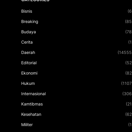
Bisnis
(6
Breaking
(85
Budaya
(78
Cerita
(1
Daerah
(14555
Editorial
(52
Ekonomi
(82
Hukum
(1107
Internasional
(306
Kamtibmas
(21
Kesehatan
(62
Militer
(1