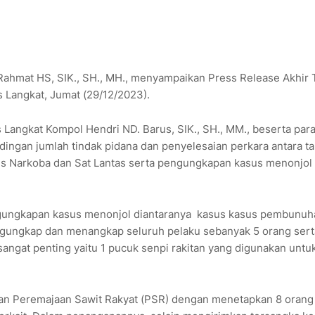
 Rahmat HS, SIK., SH., MH., menyampaikan Press Release Akhir
s Langkat, Jumat (29/12/2023).
 Langkat Kompol Hendri ND. Barus, SIK., SH., MM., beserta par
ingan jumlah tindak pidana dan penyelesaian perkara antara t
es Narkoba dan Sat Lantas serta pengungkapan kasus menonjol 
ngungkapan kasus menonjol diantaranya kasus kasus pembunuh
ngungkap dan menangkap seluruh pelaku sebanyak 5 orang sert
angat penting yaitu 1 pucuk senpi rakitan yang digunakan untu
an Peremajaan Sawit Rakyat (PSR) dengan menetapkan 8 orang