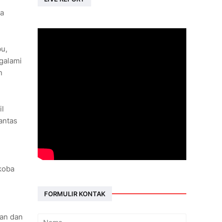
ra
bu,
galami
n
il
antas
rkoba
FORMULIR KONTAK
man dan