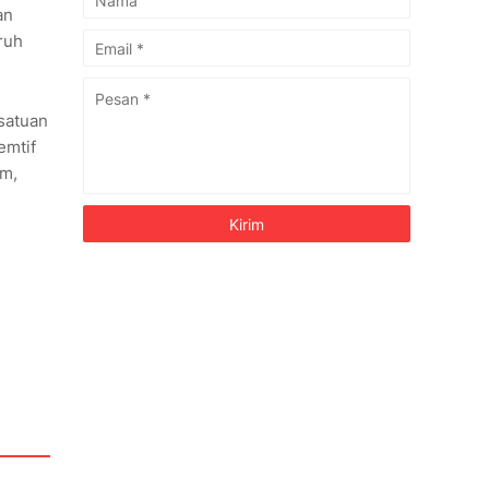
an
ruh
satuan
emtif
em,