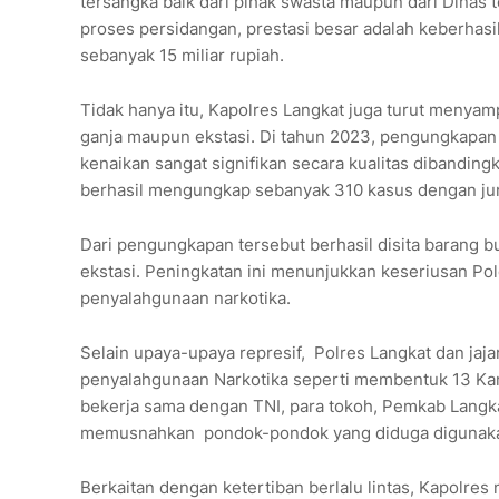
tersangka baik dari pihak swasta maupun dari Dinas 
proses persidangan, prestasi besar adalah keberha
sebanyak 15 miliar rupiah.
Tidak hanya itu, Kapolres Langkat juga turut menyam
ganja maupun ekstasi. Di tahun 2023, pengungkapan 
kenaikan sangat signifikan secara kualitas dibanding
berhasil mengungkap sebanyak 310 kasus dengan ju
Dari pengungkapan tersebut berhasil disita barang bu
ekstasi. Peningkatan ini menunjukkan keseriusan P
penyalahgunaan narkotika.
Selain upaya-upaya represif, Polres Langkat dan j
penyalahgunaan Narkotika seperti membentuk 13 K
bekerja sama dengan TNI, para tokoh, Pemkab Langkat
memusnahkan pondok-pondok yang diduga digunakan
Berkaitan dengan ketertiban berlalu lintas, Kapolre