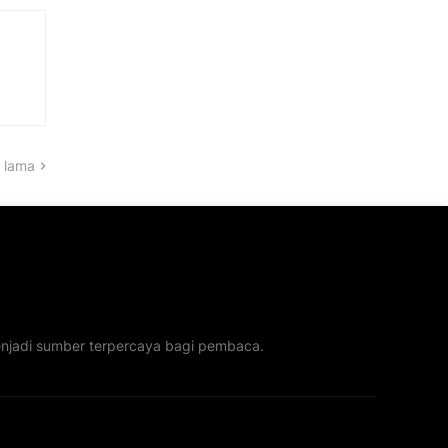
 lama
menjadi sumber terpercaya bagi pembaca.