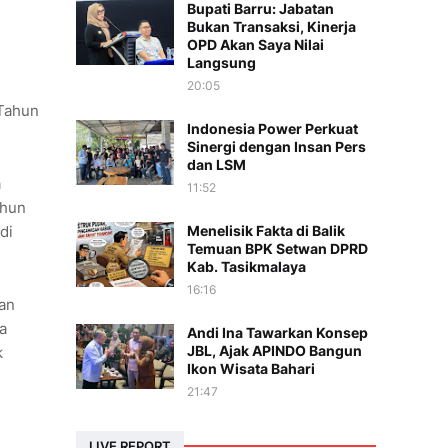
Bupati Barru: Jabatan
Bukan Transaksi, Kinerja
OPD Akan Saya Nilai
Langsung
20:05
 Tahun
Indonesia Power Perkuat
Sinergi dengan Insan Pers
dan LSM
a
11:52
ahun
Menelisik Fakta di Balik
di
Temuan BPK Setwan DPRD
Kab. Tasikmalaya
16:16
an
a
Andi Ina Tawarkan Konsep
JBL, Ajak APINDO Bangun
k
Ikon Wisata Bahari
21:47
LIVE REPORT