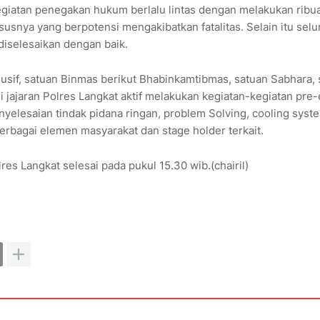
egiatan penegakan hukum berlalu lintas dengan melakukan ribu
usnya yang berpotensi mengakibatkan fatalitas. Selain itu selu
 diselesaikan dengan baik.
sif, satuan Binmas berikut Bhabinkamtibmas, satuan Sabhara, 
di jajaran Polres Langkat aktif melakukan kegiatan-kegiatan pre-
nyelesaian tindak pidana ringan, problem Solving, cooling syst
erbagai elemen masyarakat dan stage holder terkait.
es Langkat selesai pada pukul 15.30 wib.(chairil)