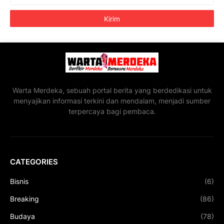
Warta Merdeka, sebuah portal berita yang berdedikasi untuk
menyajikan informasi terkini dan mendalam, menjadi sumber
terpercaya bagi pembaca.
CATEGORIES
Bisnis
(6)
Breaking
(86)
Budaya
(78)