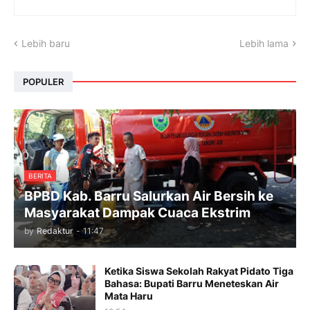
Lebih baru
Lebih lama
POPULER
BERITA
BPBD Kab. Barru Salurkan Air Bersih ke
Masyarakat Dampak Cuaca Ekstrim
by
Redaktur
-
11:47
Ketika Siswa Sekolah Rakyat Pidato Tiga
Bahasa: Bupati Barru Meneteskan Air
Mata Haru