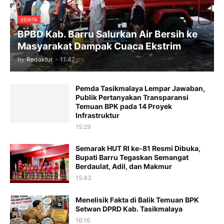
BERITA
BPBD Kab. Barru Salurkan Air Bersih ke
Masyarakat Dampak Cuaca Ekstrim
by
Redaktur
-
11:47
Pemda Tasikmalaya Lempar Jawaban,
Publik Pertanyakan Transparansi
Temuan BPK pada 14 Proyek
Infrastruktur
15:29
Semarak HUT RI ke-81 Resmi Dibuka,
Bupati Barru Tegaskan Semangat
Berdaulat, Adil, dan Makmur
15:43
Menelisik Fakta di Balik Temuan BPK
Setwan DPRD Kab. Tasikmalaya
16:16