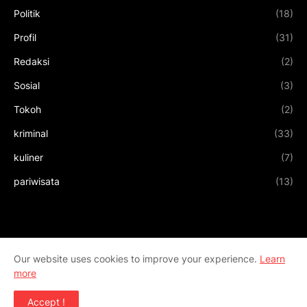
Politik
(18)
Profil
(31)
Redaksi
(2)
Sosial
(3)
Tokoh
(2)
kriminal
(33)
kuliner
(7)
pariwisata
(13)
Our website uses cookies to improve your experience.
Learn
more
Accept !
Design by
Templateify