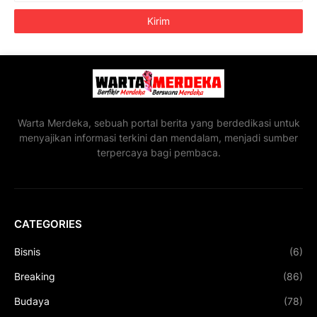
Warta Merdeka, sebuah portal berita yang berdedikasi untuk
menyajikan informasi terkini dan mendalam, menjadi sumber
terpercaya bagi pembaca.
CATEGORIES
Bisnis
(6)
Breaking
(86)
Budaya
(78)