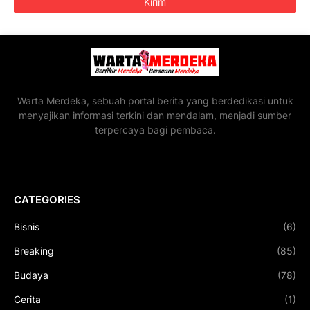
Warta Merdeka, sebuah portal berita yang berdedikasi untuk
menyajikan informasi terkini dan mendalam, menjadi sumber
terpercaya bagi pembaca.
CATEGORIES
Bisnis
(6)
Breaking
(85)
Budaya
(78)
Cerita
(1)