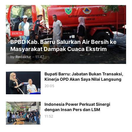
BERITA
BPBD Kab. Barru Salurkan Air Bersih ke
Masyarakat Dampak Cuaca Ekstrim
by
Redaktur
-
11:47
Bupati Barru: Jabatan Bukan Transaksi,
Kinerja OPD Akan Saya Nilai Langsung
20:05
Indonesia Power Perkuat Sinergi
dengan Insan Pers dan LSM
11:52