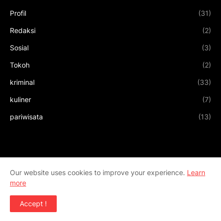
Profil
(31)
Redaksi
(2)
Sosial
(3)
Tokoh
(2)
kriminal
(33)
kuliner
(7)
pariwisata
(13)
Our website uses cookies to improve your experience.
Learn
more
Accept !
Design by
Templateify