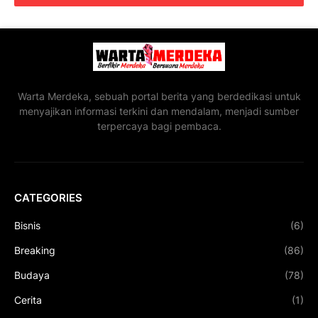
Warta Merdeka, sebuah portal berita yang berdedikasi untuk
menyajikan informasi terkini dan mendalam, menjadi sumber
terpercaya bagi pembaca.
CATEGORIES
Bisnis
(6)
Breaking
(86)
Budaya
(78)
Cerita
(1)