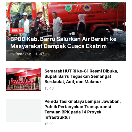
BERITA
BPBD Kab. Barru Salurkan Air Bersih ke
Masyarakat Dampak Cuaca Ekstrim
by
Redaktur
-
11:47
Semarak HUT RI ke-81 Resmi Dibuka,
Bupati Barru Tegaskan Semangat
Berdaulat, Adil, dan Makmur
15:43
Pemda Tasikmalaya Lempar Jawaban,
Publik Pertanyakan Transparansi
Temuan BPK pada 14 Proyek
Infrastruktur
15:29