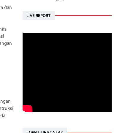
ra dan
LIVE REPORT
ahas
si
dengan
dengan
struksi
ada
FORMULIR KONTAK