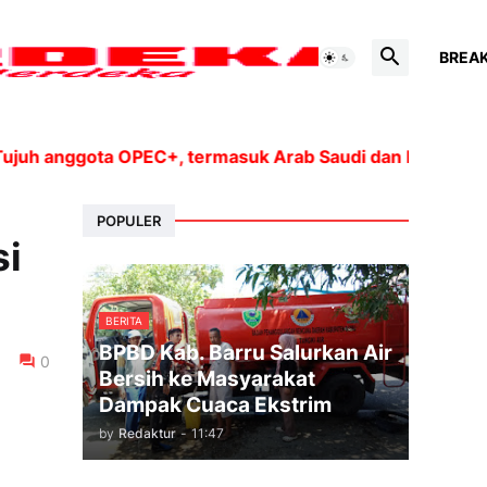
BREA
nggota OPEC+, termasuk Arab Saudi dan Rusia, akan men
POPULER
si
BERITA
BPBD Kab. Barru Salurkan Air
0
Bersih ke Masyarakat
Dampak Cuaca Ekstrim
by
Redaktur
-
11:47