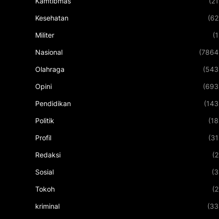
Kamtibmas
(21
Kesehatan
(62
Militer
(1
Nasional
(7864
Olahraga
(543
Opini
(693
Pendidikan
(143
Politik
(18
Profil
(31
Redaksi
(2
Sosial
(3
Tokoh
(2
kriminal
(33