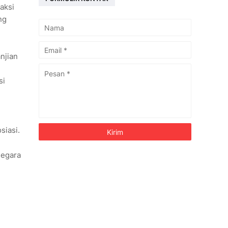
aksi
ng
anjian
si
siasi.
negara