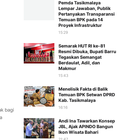
Pemda Tasikmalaya
Lempar Jawaban, Publik
Pertanyakan Transparansi
Temuan BPK pada 14
Proyek Infrastruktur
15:29
Semarak HUT RI ke-81
Resmi Dibuka, Bupati Barru
Tegaskan Semangat
Berdaulat, Adil, dan
Makmur
15:43
Menelisik Fakta di Balik
Temuan BPK Setwan DPRD
Kab. Tasikmalaya
16:16
k bagi
a
Andi Ina Tawarkan Konsep
JBL, Ajak APINDO Bangun
Ikon Wisata Bahari
21:47