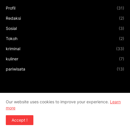
Profil
(31)
Redaksi
(2)
Sosial
(3)
Tokoh
(2)
kriminal
(33)
kuliner
(7)
pariwisata
(13)
Our website uses cookies to improve your experience.
Learn
more
Accept !
Design by
Templateify