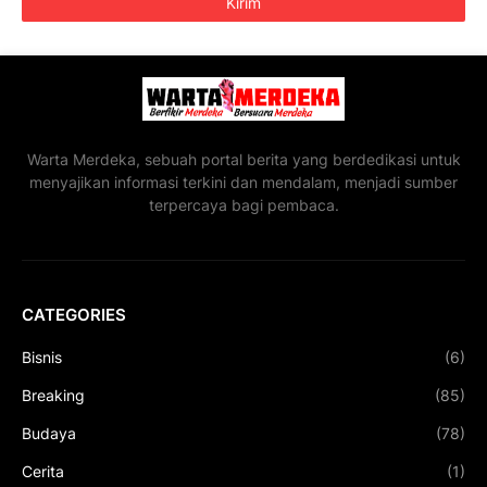
Warta Merdeka, sebuah portal berita yang berdedikasi untuk
menyajikan informasi terkini dan mendalam, menjadi sumber
terpercaya bagi pembaca.
CATEGORIES
Bisnis
(6)
Breaking
(85)
Budaya
(78)
Cerita
(1)