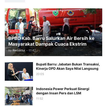
BERITA
BPBD Kab. Barru Salurkan Air Bersih ke
Masyarakat Dampak Cuaca Ekstrim
by
Redaktur
-
11:47
Bupati Barru: Jabatan Bukan Transaksi,
Kinerja OPD Akan Saya Nilai Langsung
20:05
Indonesia Power Perkuat Sinergi
dengan Insan Pers dan LSM
11:52