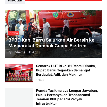
POPULER
BERITA
BPBD Kab. Barru Salurkan Air Bersih ke
Masyarakat Dampak Cuaca Ekstrim
by
Redaktur
-
11:47
Semarak HUT RI ke-81 Resmi Dibuka,
Bupati Barru Tegaskan Semangat
Berdaulat, Adil, dan Makmur
15:43
Pemda Tasikmalaya Lempar Jawaban,
Publik Pertanyakan Transparansi
Temuan BPK pada 14 Proyek
Infrastruktur