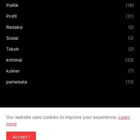
Politik
(18)
Profil
(31)
Redaksi
(2)
Sosial
(3)
Tokoh
(2)
kriminal
(33)
kuliner
(7)
pariwisata
(13)
Our website uses cookies to improve your experience.
Learn
more
Accept !
Design by
Templateify