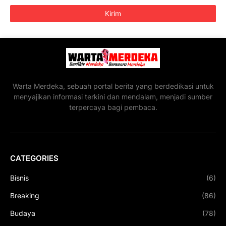
Warta Merdeka, sebuah portal berita yang berdedikasi untuk
menyajikan informasi terkini dan mendalam, menjadi sumber
terpercaya bagi pembaca.
CATEGORIES
Bisnis
(6)
Breaking
(86)
Budaya
(78)