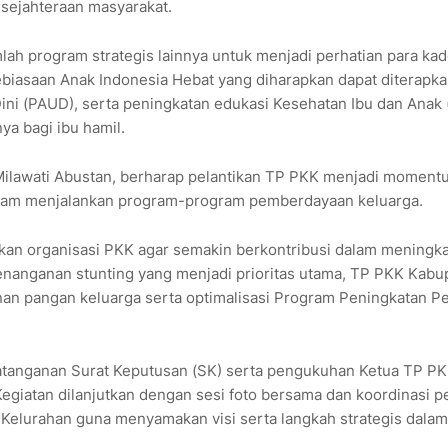
sejahteraan masyarakat.
lah program strategis lainnya untuk menjadi perhatian para kad
ebiasaan Anak Indonesia Hebat yang diharapkan dapat diterapk
Dini (PAUD), serta peningkatan edukasi Kesehatan Ibu dan Anak 
a bagi ibu hamil.
Milawati Abustan, berharap pelantikan TP PKK menjadi moment
lam menjalankan program-program pemberdayaan keluarga.
an organisasi PKK agar semakin berkontribusi dalam meningk
penanganan stunting yang menjadi prioritas utama, TP PKK Kabu
an pangan keluarga serta optimalisasi Program Peningkatan P
atanganan Surat Keputusan (SK) serta pengukuhan Ketua TP P
Kegiatan dilanjutkan dengan sesi foto bersama dan koordinasi 
Kelurahan guna menyamakan visi serta langkah strategis dalam