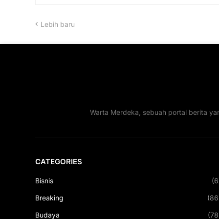
Lebih baru
Warta Merdeka, sebuah portal berita ya
CATEGORIES
Bisnis
(6
Breaking
(86
Budaya
(78