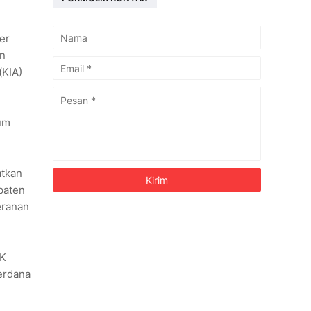
er
an
(KIA)
um
atkan
paten
eranan
KK
perdana