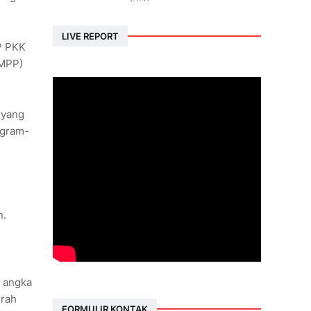
LIVE REPORT
P PKK
(MPP)
 yang
ogram-
n.
n angka
erah
FORMULIR KONTAK