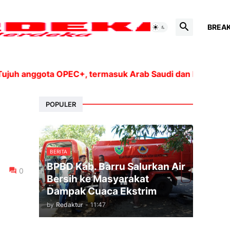
BREA
nggota OPEC+, termasuk Arab Saudi dan Rusia, akan meni
POPULER
BERITA
BPBD Kab. Barru Salurkan Air
0
Bersih ke Masyarakat
Dampak Cuaca Ekstrim
by
Redaktur
-
11:47