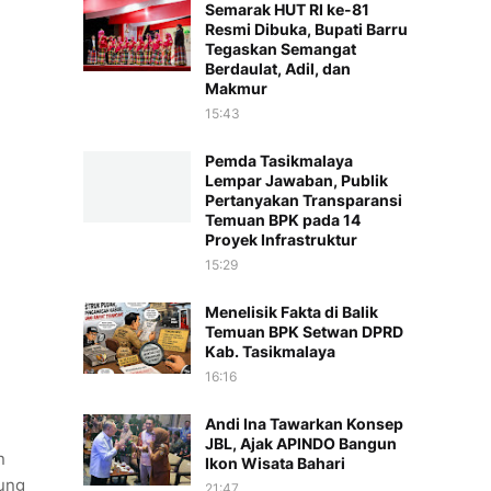
Semarak HUT RI ke-81
Resmi Dibuka, Bupati Barru
Tegaskan Semangat
Berdaulat, Adil, dan
Makmur
15:43
Pemda Tasikmalaya
Lempar Jawaban, Publik
Pertanyakan Transparansi
Temuan BPK pada 14
Proyek Infrastruktur
15:29
Menelisik Fakta di Balik
Temuan BPK Setwan DPRD
Kab. Tasikmalaya
16:16
Andi Ina Tawarkan Konsep
JBL, Ajak APINDO Bangun
n
Ikon Wisata Bahari
sung
21:47