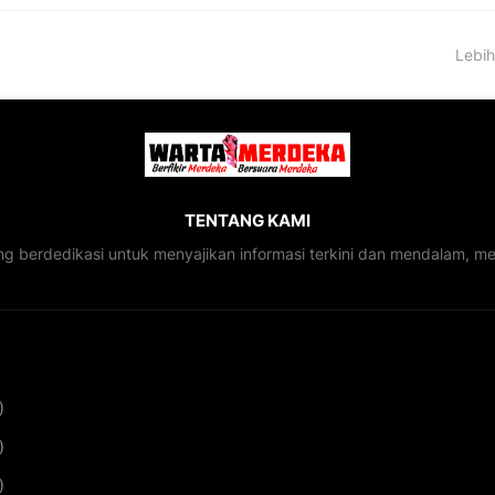
Lebih
TENTANG KAMI
ng berdedikasi untuk menyajikan informasi terkini dan mendalam, 
)
)
)