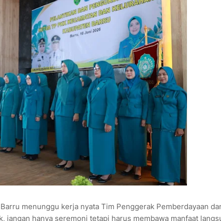
 Barru menunggu kerja nyata Tim Penggerak Pemberdayaan da
tik, jangan hanya seremoni tetapi harus membawa manfaat lang