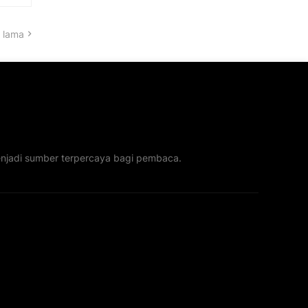
 lama
menjadi sumber terpercaya bagi pembaca.