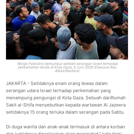
Warga Palestina berkumpul setelah serangan Israel terhadap
perkemahan tenda di Kota Gaza, 6 Juni 2026 (Dawoud Abu
Alkas/Reuters)
JAKARTA - Setidaknya enam orang tewas dalam
serangan udara Israel terhadap perkemahan yang
menampung pengungsi di Kota Gaza. Sebuah dariRumah
Sakit al-Shifa menyebutkan kepada wartawan Al Jazeera
setidaknya 15 orang terluka dalam serangan pada Sabtu.
Di duga wanita dan anak-anak termasuk di antara korban
dan jumlahnya diperkirakan akan meningkat," kata Hani