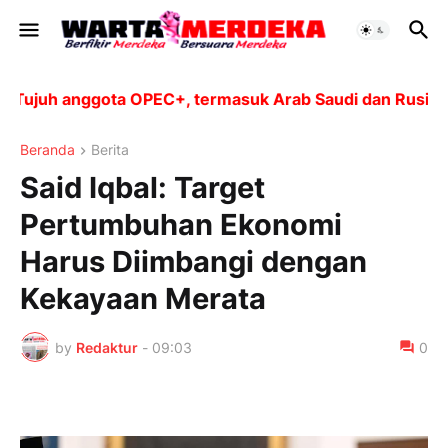
juh anggota OPEC+, termasuk Arab Saudi dan Rusia, aka
Beranda
Berita
Said Iqbal: Target
Pertumbuhan Ekonomi
Harus Diimbangi dengan
Kekayaan Merata
by
Redaktur
-
09:03
0