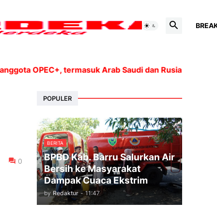
BREA
ta OPEC+, termasuk Arab Saudi dan Rusia, akan meningk
POPULER
BERITA
BPBD Kab. Barru Salurkan Air
0
Bersih ke Masyarakat
Dampak Cuaca Ekstrim
by
Redaktur
-
11:47