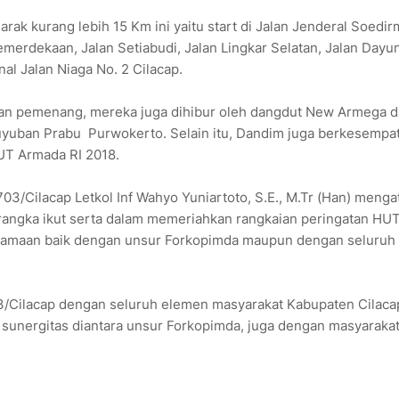
rak kurang lebih 15 Km ini yaitu start di Jalan Jenderal Soedir
Kemerdekaan, Jalan Setiabudi, Jalan Lingkar Selatan, Jalan Dayu
nal Jalan Niaga No. 2 Cilacap.
an pemenang, mereka juga dihibur oleh dangdut New Armega d
yuban Prabu Purwokerto. Selain itu, Dandim juga berkesempa
HUT Armada RI 2018.
/Cilacap Letkol Inf Wahyo Yuniartoto, S.E., M.Tr (Han) menga
angka ikut serta dalam memeriahkan rangkaian peringatan HU
rsamaan baik dengan unsur Forkopimda maupun dengan seluruh
3/Cilacap dengan seluruh elemen masyarakat Kabupaten Cilaca
unergitas diantara unsur Forkopimda, juga dengan masyarakat,