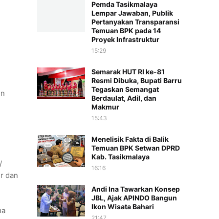
Pemda Tasikmalaya
Lempar Jawaban, Publik
Pertanyakan Transparansi
Temuan BPK pada 14
Proyek Infrastruktur
15:29
Semarak HUT RI ke-81
Resmi Dibuka, Bupati Barru
,
Tegaskan Semangat
un
Berdaulat, Adil, dan
Makmur
15:43
Menelisik Fakta di Balik
Temuan BPK Setwan DPRD
Kab. Tasikmalaya
/
16:16
ur dan
Andi Ina Tawarkan Konsep
JBL, Ajak APINDO Bangun
Ikon Wisata Bahari
ma
21:47