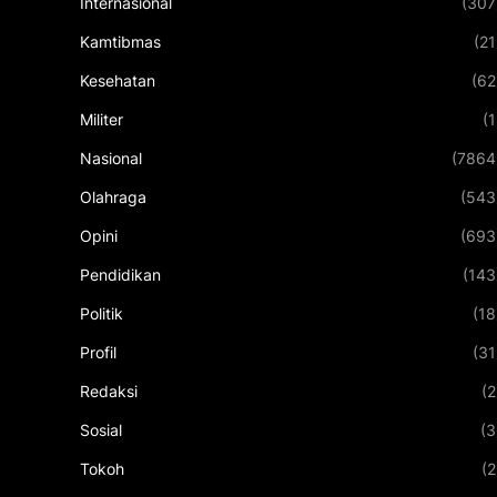
Internasional
(307
Kamtibmas
(21
Kesehatan
(62
Militer
(1
Nasional
(7864
Olahraga
(543
Opini
(693
Pendidikan
(143
Politik
(18
Profil
(31
Redaksi
(2
Sosial
(3
Tokoh
(2