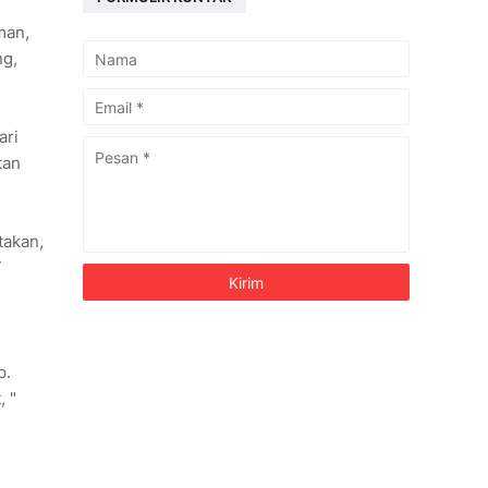
man,
ng,
ari
tan
takan,
T
p.
 "