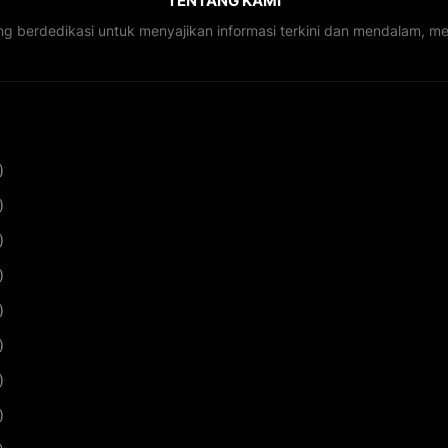
TENTANG KAMI
ng berdedikasi untuk menyajikan informasi terkini dan mendalam, 
)
)
)
)
)
)
)
)