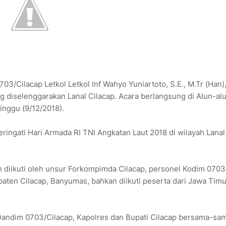
3/Cilacap Letkol Letkol Inf Wahyo Yuniartoto, S.E., M.Tr (Han)
g diselenggarakan Lanal Cilacap. Acara berlangsung di Alun-al
inggu (9/12/2018).
ringati Hari Armada RI TNI Angkatan Laut 2018 di wilayah Lanal
 dan diikuti oleh unsur Forkompimda Cilacap, personel Kodim 0703
aten Cilacap, Banyumas, bahkan diikuti peserta dari Jawa Tim
 Dandim 0703/Cilacap, Kapolres dan Bupati Cilacap bersama-sa