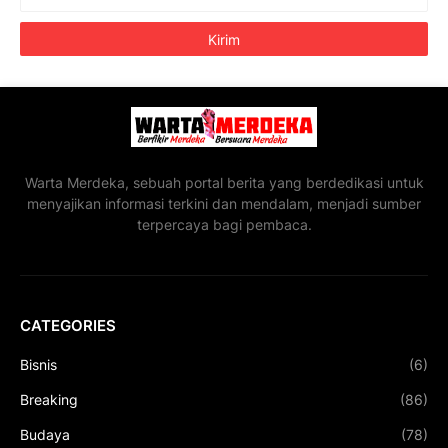
Warta Merdeka, sebuah portal berita yang berdedikasi untuk
menyajikan informasi terkini dan mendalam, menjadi sumber
terpercaya bagi pembaca.
CATEGORIES
Bisnis
(6)
Breaking
(86)
Budaya
(78)