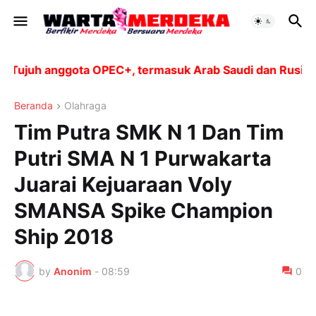
ujuh anggota OPEC+, termasuk Arab Saudi dan Rusia, aka
Beranda
Olahraga
Tim Putra SMK N 1 Dan Tim
Putri SMA N 1 Purwakarta
Juarai Kejuaraan Voly
SMANSA Spike Champion
Ship 2018
by
Anonim
-
08:59
0