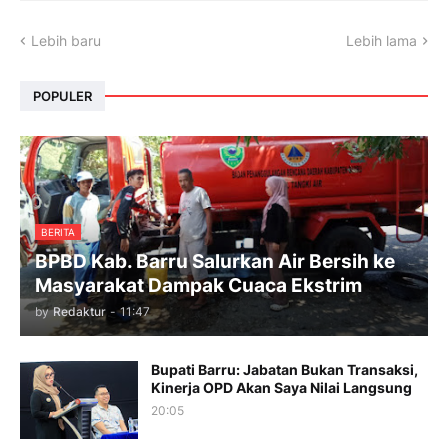
Lebih baru
Lebih lama
POPULER
BERITA
BPBD Kab. Barru Salurkan Air Bersih ke
Masyarakat Dampak Cuaca Ekstrim
by
Redaktur
-
11:47
Bupati Barru: Jabatan Bukan Transaksi,
Kinerja OPD Akan Saya Nilai Langsung
20:05