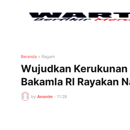
Beranda
Ragam
Wujudkan Kerukunan 
Bakamla RI Rayakan N
by
Anonim
-
11:28