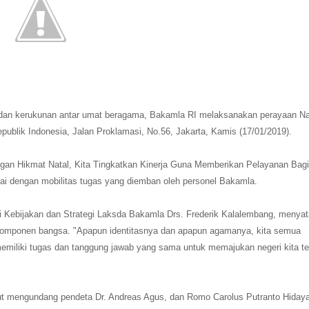
dan kerukunan antar umat beragama, Bakamla RI melaksanakan perayaan Na
lik Indonesia, Jalan Proklamasi, No.56, Jakarta, Kamis (17/01/2019).
ngan Hikmat Natal, Kita Tingkatkan Kinerja Guna Memberikan Pelayanan Bagi
ai dengan mobilitas tugas yang diemban oleh personel Bakamla.
 Kebijakan dan Strategi Laksda Bakamla Drs. Frederik Kalalembang, menya
 komponen bangsa. "Apapun identitasnya dan apapun agamanya, kita semua
emiliki tugas dan tanggung jawab yang sama untuk memajukan negeri kita ter
turut mengundang pendeta Dr. Andreas Agus, dan Romo Carolus Putranto Hiday