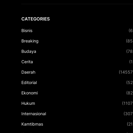
CATEGORIES
Bisnis
(6
Breaking
(85
Budaya
(78
Cerita
(1
Daerah
(14557
Editorial
(52
Ekonomi
(82
Hukum
(1107
Internasional
(307
Kamtibmas
(21