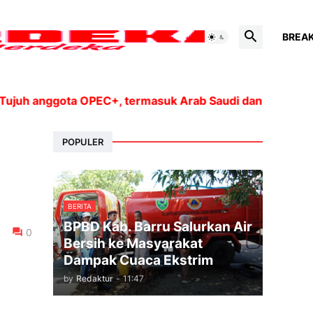
BREA
h anggota OPEC+, termasuk Arab Saudi dan Rusia, akan m
POPULER
BERITA
BPBD Kab. Barru Salurkan Air
0
Bersih ke Masyarakat
Dampak Cuaca Ekstrim
by
Redaktur
-
11:47