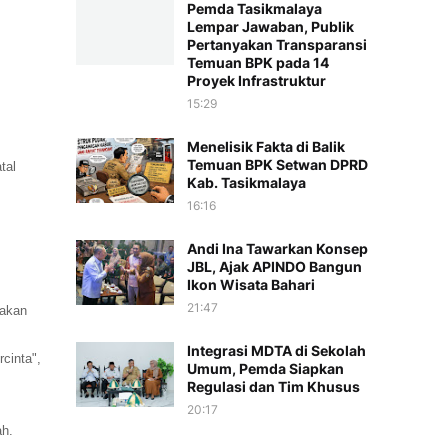
Pemda Tasikmalaya
Lempar Jawaban, Publik
Pertanyakan Transparansi
Temuan BPK pada 14
Proyek Infrastruktur
15:29
Menelisik Fakta di Balik
Temuan BPK Setwan DPRD
tal
Kab. Tasikmalaya
16:16
Andi Ina Tawarkan Konsep
JBL, Ajak APINDO Bangun
Ikon Wisata Bahari
21:47
takan
Integrasi MDTA di Sekolah
cinta",
Umum, Pemda Siapkan
Regulasi dan Tim Khusus
20:17
ah.