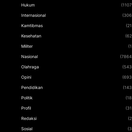
Hukum
(1107
Internasional
(306
Kamtibmas
(21
Kesehatan
(62
Militer
(1
Nasional
(7864
Olahraga
(543
Opini
(693
Pendidikan
(143
Politik
(18
Profil
(31
Redaksi
(2
Sosial
(3