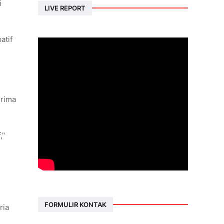
i
LIVE REPORT
atif
erima
,"
FORMULIR KONTAK
ria