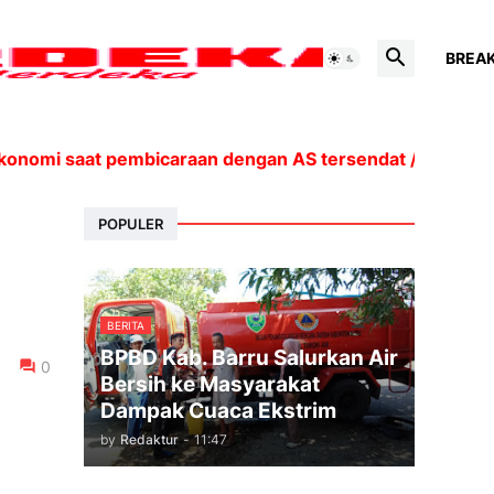
BREA
konomi saat pembicaraan dengan AS tersendat // Kekerin
POPULER
BERITA
BPBD Kab. Barru Salurkan Air
0
Bersih ke Masyarakat
Dampak Cuaca Ekstrim
by
Redaktur
-
11:47