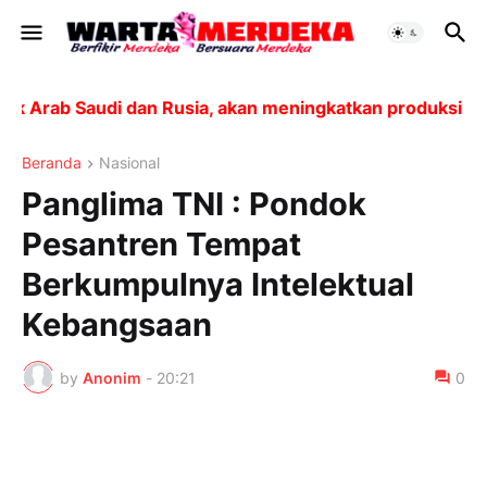
rab Saudi dan Rusia, akan meningkatkan produksi sebesa
Beranda
Nasional
Panglima TNI : Pondok
Pesantren Tempat
Berkumpulnya Intelektual
Kebangsaan
by
Anonim
-
20:21
0