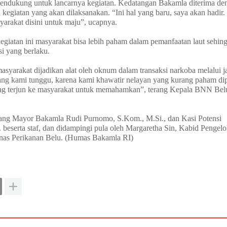
mendukung untuk lancarnya kegiatan. Kedatangan Bakamla diterima de
kegiatan yang akan dilaksanakan. “Ini hal yang baru, saya akan hadir.
yarakat disini untuk maju”, ucapnya.
 kegiatan ini masyarakat bisa lebih paham dalam pemanfaatan laut sehin
i yang berlaku.
yarakat dijadikan alat oleh oknum dalam transaksi narkoba melalui j
yang kami tunggu, karena kami khawatir nelayan yang kurang paham dip
ering terjun ke masyarakat untuk memahamkan”, terang Kepala BNN Bel
ang Mayor Bakamla Rudi Purnomo, S.Kom., M.Si., dan Kasi Potensi
eserta staf, dan didampingi pula oleh Margaretha Sin, Kabid Pengelo
inas Perikanan Belu. (Humas Bakamla RI)