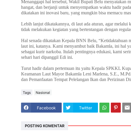
Menanggapi hal tersebut, Wakil Bupati Belu menyatakan 
hangat, dan berjanji untuk menyempatkan waktu hadir pada 
dikatakan ini inovasi baru, yang mungkin bisa memacu mas
Lebih lanjut dikatakannya, di laut ada aturan, agar melalui
tidak melakukan kegiatan yang bertentangan dengan regulas
Hal senada dikatakan Kepala BNN Belu, “Ketidaktahuan mas
laut ini, katanya. Kami menyambut baik Bakamla, ini hal 
sebagai kurir narkoba. Itulah pentingnya edukasi, kami s
sehari hari dipanggil Edi ini.
Turut hadir dalam pertemuan itu yaitu Kepala SPKKL Kup
Keamanan Laut Mayor Bakamla Leni Marlena, S.E., M.Pd. b
dan Pemanfaatan Tempat Pelelangan Ikan dan Perizinan D
Tags
Nasional
Facebook
Twitter
POSTING KOMENTAR