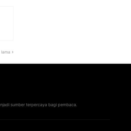
 lama
menjadi sumber terpercaya bagi pembaca.