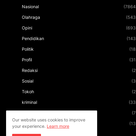
Nasional
(7864
Olahraga
(543
Opini
(693
Pendidikan
(143
Politik
(18
Profil
(31
Redaksi
(2
Sosial
(3
Tokoh
(2
kriminal
(33
kuliner
(7
Our website uses cookies to improve
pariwisata
(13
your experience.
Learn more