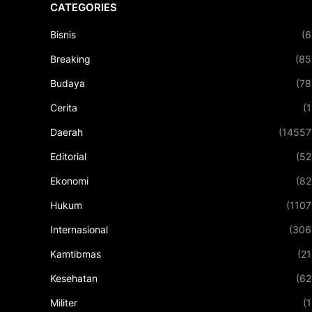
CATEGORIES
Bisnis
(6
Breaking
(85
Budaya
(78
Cerita
(1
Daerah
(14557
Editorial
(52
Ekonomi
(82
Hukum
(1107
Internasional
(306
Kamtibmas
(21
Kesehatan
(62
Militer
(1