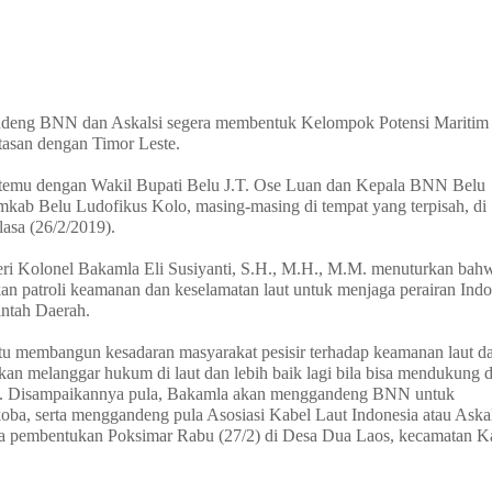
eng BNN dan Askalsi segera membentuk Kelompok Potensi Maritim 
atasan dengan Timor Leste.
ertemu dengan Wakil Bupati Belu J.T. Ose Luan dan Kepala BNN Belu
mkab Belu Ludofikus Kolo, masing-masing di tempat yang terpisah, di
asa (26/2/2019).
ri Kolonel Bakamla Eli Susiyanti, S.H., M.H., M.M. menuturkan bah
n patroli keamanan dan keselamatan laut untuk menjaga perairan Indo
ntah Daerah.
aitu membangun kesadaran masyarakat pesisir terhadap keamanan laut d
dakan melanggar hukum di laut dan lebih baik lagi bila bisa mendukung
tnya. Disampaikannya pula, Bakamla akan menggandeng BNN untuk
ba, serta menggandeng pula Asosiasi Kabel Laut Indonesia atau Askal
cara pembentukan Poksimar Rabu (27/2) di Desa Dua Laos, kecamatan 