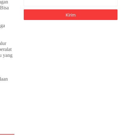
ngan
 Bisa
gga
alur
eralat
u yang
laan