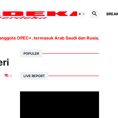
BREA
gota OPEC+, termasuk Arab Saudi dan Rusia, akan menin
POPULER
ri
0
LIVE REPORT