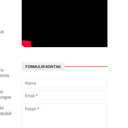
di
FORMULIR KONTAK
wa
nesia
an
 dengan
si
Kakuluk