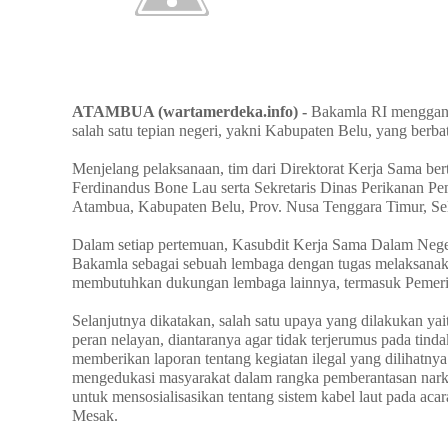
ATAMBUA (wartamerdeka.info) -
Bakamla RI menggand
salah satu tepian negeri, yakni Kabupaten Belu, yang berb
Menjelang pelaksanaan, tim dari Direktorat Kerja Sama b
Ferdinandus Bone Lau serta Sekretaris Dinas Perikanan Pe
Atambua, Kabupaten Belu, Prov. Nusa Tenggara Timur, Sel
Dalam setiap pertemuan, Kasubdit Kerja Sama Dalam Nege
Bakamla sebagai sebuah lembaga dengan tugas melaksanaka
membutuhkan dukungan lembaga lainnya, termasuk Pemeri
Selanjutnya dikatakan, salah satu upaya yang dilakukan y
peran nelayan, diantaranya agar tidak terjerumus pada tin
memberikan laporan tentang kegiatan ilegal yang diliha
mengedukasi masyarakat dalam rangka pemberantasan narko
untuk mensosialisasikan tentang sistem kabel laut pada a
Mesak.