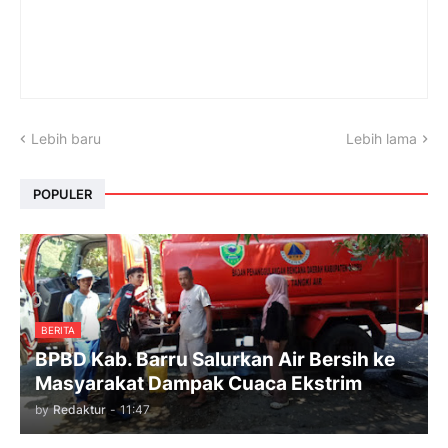
Lebih baru
Lebih lama
POPULER
BERITA
BPBD Kab. Barru Salurkan Air Bersih ke
Masyarakat Dampak Cuaca Ekstrim
by
Redaktur
-
11:47