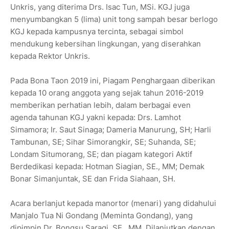
Unkris, yang diterima Drs. Isac Tun, MSi. KGJ juga
menyumbangkan 5 (lima) unit tong sampah besar berlogo
KGJ kepada kampusnya tercinta, sebagai simbol
mendukung kebersihan lingkungan, yang diserahkan
kepada Rektor Unkris.
Pada Bona Taon 2019 ini, Piagam Penghargaan diberikan
kepada 10 orang anggota yang sejak tahun 2016-2019
memberikan perhatian lebih, dalam berbagai even
agenda tahunan KGJ yakni kepada: Drs. Lamhot
Simamora; Ir. Saut Sinaga; Dameria Manurung, SH; Harli
Tambunan, SE; Sihar Simorangkir, SE; Suhanda, SE;
Londam Situmorang, SE; dan piagam kategori Aktif
Berdedikasi kepada: Hotman Siagian, SE., MM; Demak
Bonar Simanjuntak, SE dan Frida Siahaan, SH.
Acara berlanjut kepada manortor (menari) yang didahului
Manjalo Tua Ni Gondang (Meminta Gondang), yang
dipimpin Dr. Bongsu Saragi, SE., MM. Dilanjutkan dengan