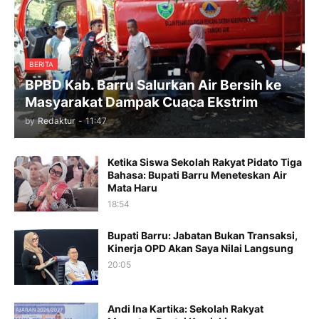
BERITA
BPBD Kab. Barru Salurkan Air Bersih ke
Masyarakat Dampak Cuaca Ekstrim
by
Redaktur
-
11:47
Ketika Siswa Sekolah Rakyat Pidato Tiga
Bahasa: Bupati Barru Meneteskan Air
Mata Haru
18:54
Bupati Barru: Jabatan Bukan Transaksi,
Kinerja OPD Akan Saya Nilai Langsung
20:05
Andi Ina Kartika: Sekolah Rakyat