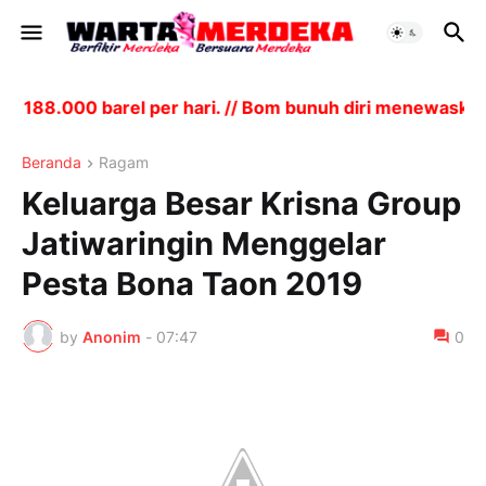
8.000 barel per hari. // Bom bunuh diri menewaskan 24 
Beranda
Ragam
Keluarga Besar Krisna Group
Jatiwaringin Menggelar
Pesta Bona Taon 2019
by
Anonim
-
07:47
0