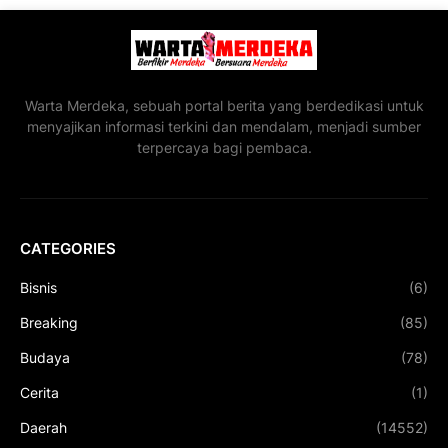
Warta Merdeka, sebuah portal berita yang berdedikasi untuk
menyajikan informasi terkini dan mendalam, menjadi sumber
terpercaya bagi pembaca.
CATEGORIES
Bisnis
(6)
Breaking
(85)
Budaya
(78)
Cerita
(1)
Daerah
(14552)