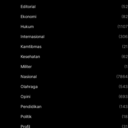
Editorial
(52
Ekonomi
(82
Hukum
(1107
Internasional
(306
Kamtibmas
(21
Kesehatan
(62
Militer
(1
Nasional
(7864
Olahraga
(543
Opini
(693
Pendidikan
(143
Politik
(18
Profil
(31