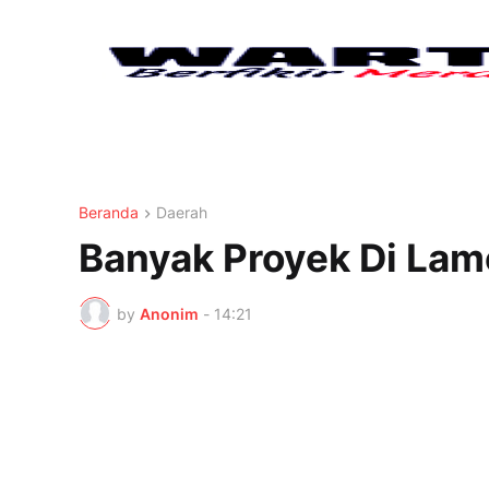
Beranda
Daerah
Banyak Proyek Di La
by
Anonim
-
14:21