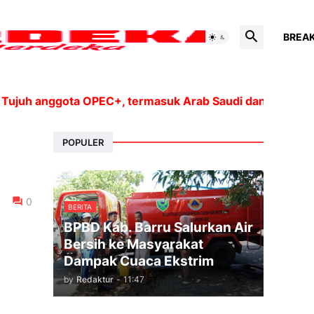
BREA
 anggota OPEC+, termasuk Arab Saudi dan Rusia, akan m
POPULER
0
BERITA
BPBD Kab. Barru Salurkan Air
Bersih ke Masyarakat
Dampak Cuaca Ekstrim
by
Redaktur
-
11:47