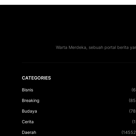
Warta Merdeka, sebuah portal berita ya
CATEGORIES
Bisnis
(6
Breaking
(85
Budaya
(78
Cerita
(1
Daerah
(14552