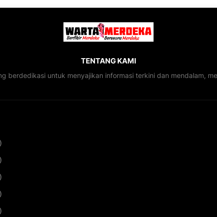
TENTANG KAMI
ng berdedikasi untuk menyajikan informasi terkini dan mendalam, 
)
)
)
)
)