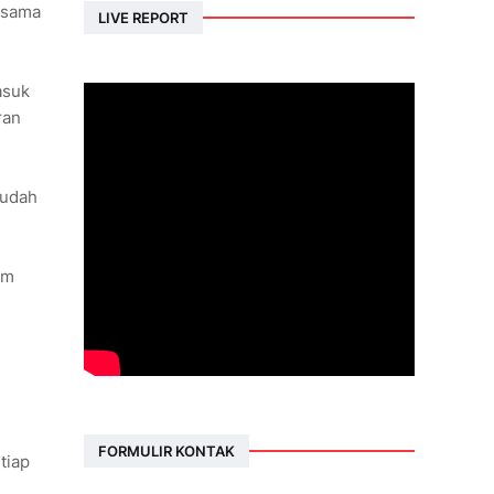
 sama
LIVE REPORT
asuk
ran
mudah
am
FORMULIR KONTAK
tiap