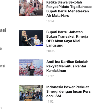
Ketika Siswa Sekolah
Rakyat Pidato Tiga Bahasa:
Bupati Barru Meneteskan
Air Mata Haru
18:54
asi
Bupati Barru: Jabatan
Bukan Transaksi, Kinerja
OPD Akan Saya Nilai
Langsung
a
20:05
Andi Ina Kartika: Sekolah
nsi
Rakyat Memutus Rantai
Kemiskinan
17:27
Indonesia Power Perkuat
Sinergi dengan Insan Pers
dan LSM
11:52
an