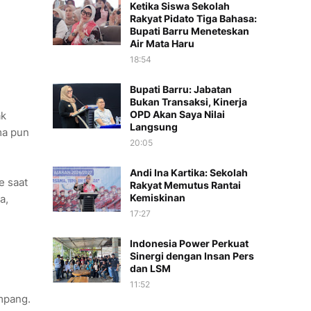
Ketika Siswa Sekolah
Rakyat Pidato Tiga Bahasa:
Bupati Barru Meneteskan
Air Mata Haru
18:54
Bupati Barru: Jabatan
Bukan Transaksi, Kinerja
OPD Akan Saya Nilai
ak
Langsung
ma pun
20:05
Andi Ina Kartika: Sekolah
e saat
Rakyat Memutus Rantai
Kemiskinan
a,
17:27
Indonesia Power Perkuat
Sinergi dengan Insan Pers
dan LSM
11:52
mpang.