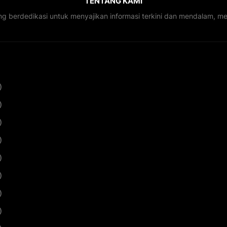
TENTANG KAMI
ng berdedikasi untuk menyajikan informasi terkini dan mendalam, 
)
)
)
)
)
)
)
)