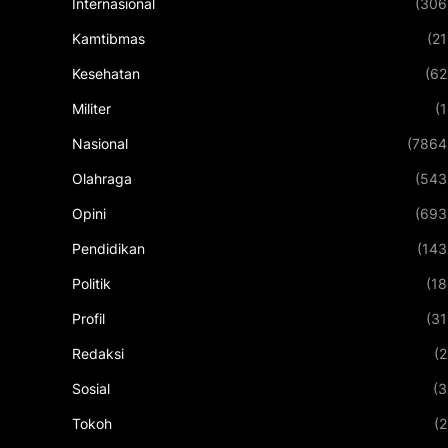
Internasional
(306
Kamtibmas
(21
Kesehatan
(62
Militer
(1
Nasional
(7864
Olahraga
(543
Opini
(693
Pendidikan
(143
Politik
(18
Profil
(31
Redaksi
(2
Sosial
(3
Tokoh
(2