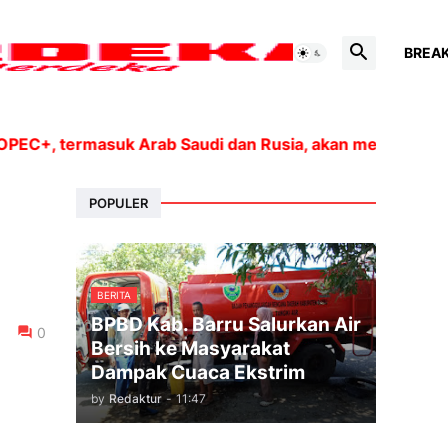
BREA
, termasuk Arab Saudi dan Rusia, akan meningkatkan pr
POPULER
BERITA
BPBD Kab. Barru Salurkan Air
0
Bersih ke Masyarakat
Dampak Cuaca Ekstrim
by
Redaktur
-
11:47