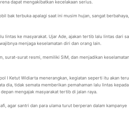
karena dapat mengakibatkan kecelakaan serius.
l bak terbuka apalagi saat ini musim hujan, sangat berbahaya,"
 lintas ke masyarakat. Ujar Ade, ajakan tertib lalu lintas dari sa
 wajibnya menjaga keselamatan diri dan orang lain.
lm, surat-surat resmi, memiliki SIM, dan menjadikan keselamata
ol I Ketut Widiarta menerangkan, kegiatan seperti itu akan ter
ata dia, tidak semata memberikan pemahaman lalu lintas kepada
g depan mengajak masyarakat tertib di jalan raya.
afi, agar santri dan para ulama turut berperan dalam kampanye