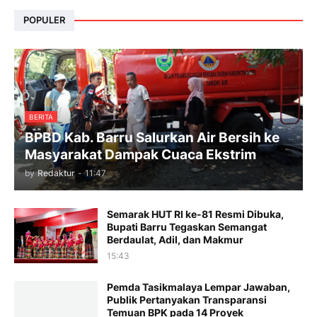
POPULER
BERITA
BPBD Kab. Barru Salurkan Air Bersih ke
Masyarakat Dampak Cuaca Ekstrim
by
Redaktur
-
11:47
Semarak HUT RI ke-81 Resmi Dibuka,
Bupati Barru Tegaskan Semangat
Berdaulat, Adil, dan Makmur
15:43
Pemda Tasikmalaya Lempar Jawaban,
Publik Pertanyakan Transparansi
Temuan BPK pada 14 Proyek