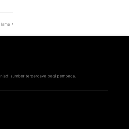
 lama
menjadi sumber terpercaya bagi pembaca.