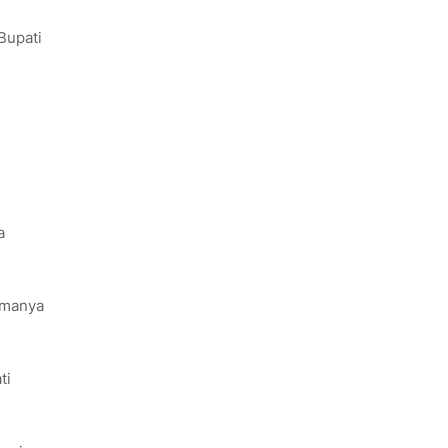
Bupati
a
amanya
ti