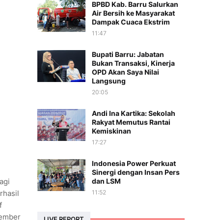
BPBD Kab. Barru Salurkan
Air Bersih ke Masyarakat
Dampak Cuaca Ekstrim
11:47
Bupati Barru: Jabatan
Bukan Transaksi, Kinerja
OPD Akan Saya Nilai
Langsung
20:05
Andi Ina Kartika: Sekolah
Rakyat Memutus Rantai
Kemiskinan
17:27
Indonesia Power Perkuat
Sinergi dengan Insan Pers
agi
dan LSM
rhasil
11:52
f
vember
LIVE REPORT