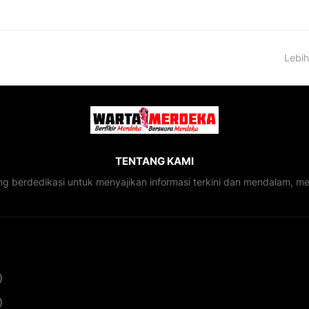
Lebih
TENTANG KAMI
ng berdedikasi untuk menyajikan informasi terkini dan mendalam, 
)
)