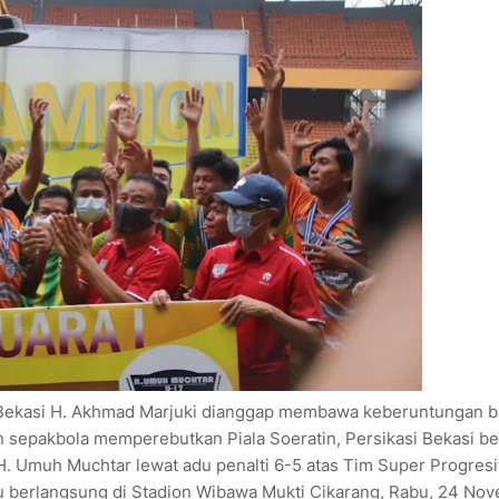
i Bekasi H. Akhmad Marjuki dianggap membawa keberuntungan b
an sepakbola memperebutkan Piala Soeratin, Persikasi Bekasi be
. Umuh Muchtar lewat adu penalti 6-5 atas Tim Super Progresi
u berlangsung di Stadion Wibawa Mukti Cikarang, Rabu, 24 No