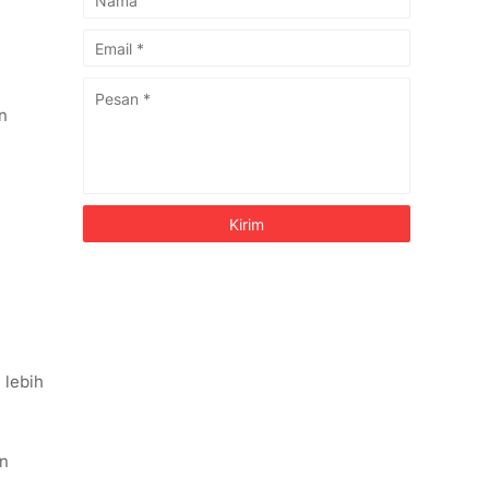
n
 lebih
an