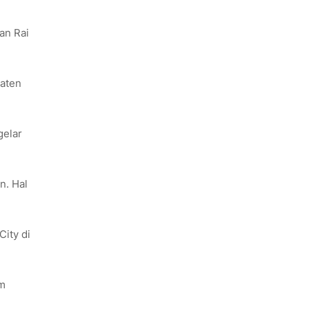
an Rai
paten
gelar
n. Hal
ity di
im