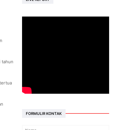
an
i tahun
tertua
an
FORMULIR KONTAK