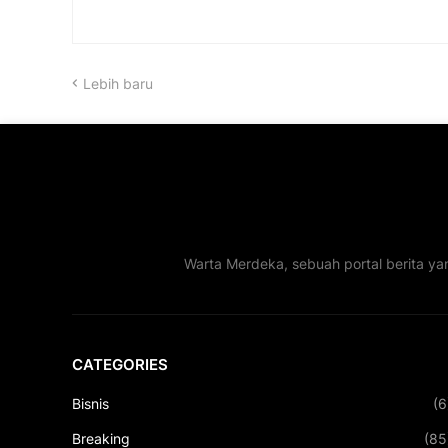
Lebih baru
Warta Merdeka, sebuah portal berita ya
CATEGORIES
Bisnis
(6
Breaking
(85