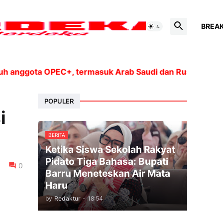
BREA
ta OPEC+, termasuk Arab Saudi dan Rusia, akan meningka
POPULER
i
BERITA
Ketika Siswa Sekolah Rakyat
Pidato Tiga Bahasa: Bupati
0
Barru Meneteskan Air Mata
Haru
by
Redaktur
-
18:54