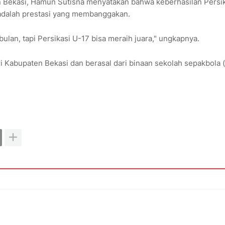
 Bekasi, Hamun Sutisna menyatakan bahwa keberhasilan Persik
 adalah prestasi yang membanggakan.
ulan, tapi Persikasi U-17 bisa meraih juara," ungkapnya.
ri Kabupaten Bekasi dan berasal dari binaan sekolah sepakbola 