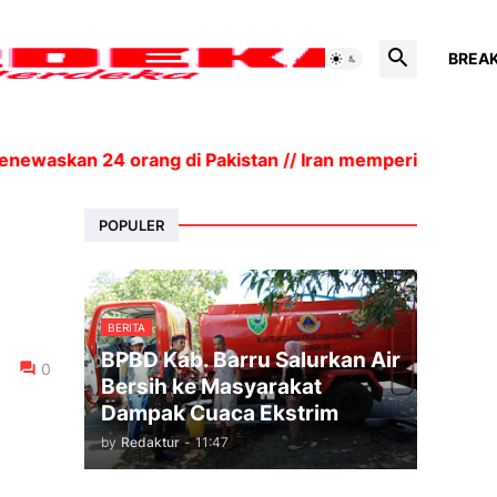
BREA
waskan 24 orang di Pakistan // Iran memperingatkan kes
POPULER
BERITA
BPBD Kab. Barru Salurkan Air
0
Bersih ke Masyarakat
Dampak Cuaca Ekstrim
by
Redaktur
-
11:47