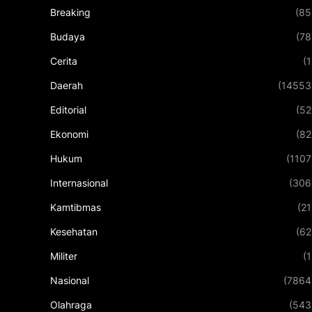
Breaking
(85
Budaya
(78
Cerita
(1
Daerah
(14553
Editorial
(52
Ekonomi
(82
Hukum
(1107
Internasional
(306
Kamtibmas
(21
Kesehatan
(62
Militer
(1
Nasional
(7864
Olahraga
(543