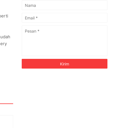
erti
sudah
Hery