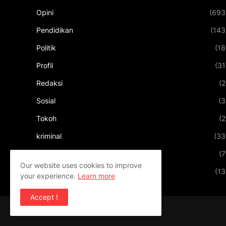
Opini
(693
Pendidikan
(143
Politik
(18
Profil
(31
Redaksi
(2
Sosial
(3
Tokoh
(2
kriminal
(33
kuliner
(7
Our website uses cookies to improve
pariwisata
(13
your experience.
Learn more
Accept !
Design by
Templateify