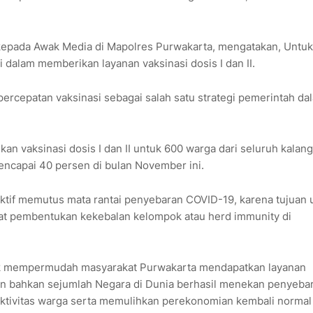
kepada Awak Media di Mapolres Purwakarta, mengatakan, Untuk
 dalam memberikan layanan vaksinasi dosis I dan II.
 percepatan vaksinasi sebagai salah satu strategi pemerintah da
kan vaksinasi dosis I dan II untuk 600 warga dari seluruh kalang
mencapai 40 persen di bulan November ini.
ektif memutus mata rantai penyebaran COVID-19, karena tujuan
at pembentukan kekebalan kelompok atau herd immunity di
ntuk mempermudah masyarakat Purwakarta mendapatkan layanan
 dan bahkan sejumlah Negara di Dunia berhasil menekan penyeba
 aktivitas warga serta memulihkan perekonomian kembali normal