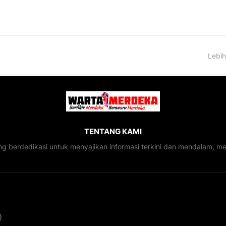
Lebih
TENTANG KAMI
ng berdedikasi untuk menyajikan informasi terkini dan mendalam, 
)