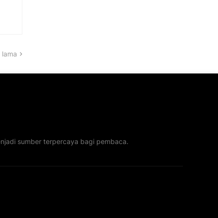
 lama
menjadi sumber terpercaya bagi pembaca.