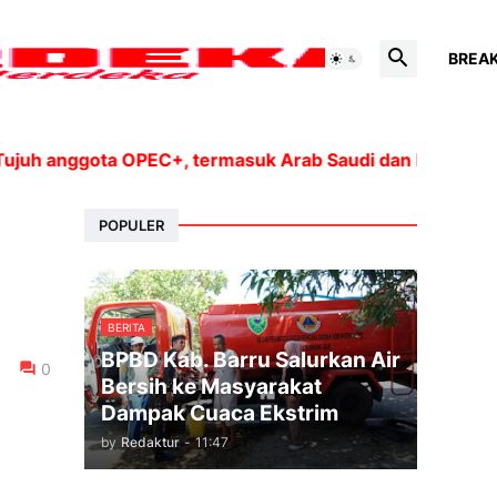
BREA
anggota OPEC+, termasuk Arab Saudi dan Rusia, akan me
POPULER
BERITA
BPBD Kab. Barru Salurkan Air
0
Bersih ke Masyarakat
Dampak Cuaca Ekstrim
by
Redaktur
-
11:47