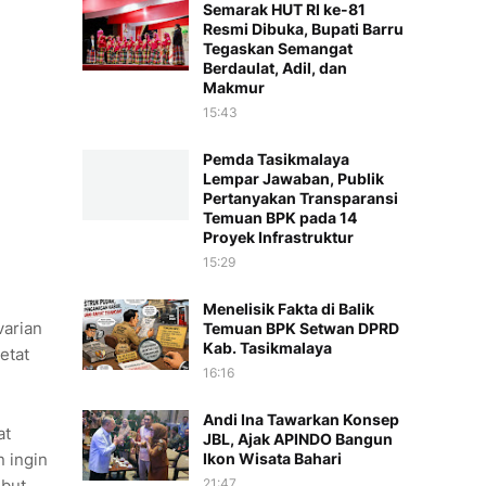
Semarak HUT RI ke-81
Resmi Dibuka, Bupati Barru
Tegaskan Semangat
Berdaulat, Adil, dan
Makmur
15:43
Pemda Tasikmalaya
Lempar Jawaban, Publik
Pertanyakan Transparansi
Temuan BPK pada 14
Proyek Infrastruktur
15:29
Menelisik Fakta di Balik
arian
Temuan BPK Setwan DPRD
Kab. Tasikmalaya
etat
16:16
Andi Ina Tawarkan Konsep
at
JBL, Ajak APINDO Bangun
Ikon Wisata Bahari
n ingin
21:47
ebut