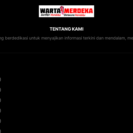
TENTANG KAMI
ng berdedikasi untuk menyajikan informasi terkini dan mendalam, 
)
)
)
)
)
)