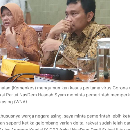
atan (Kemenkes) mengumumkan kasus pertama virus Corona v
raksi Partai NasDem Hasnah Syam meminta pemerintah memperk
a asing (WNA)
a khususnya warga negara asing, saya minta pemerintah lebih ket
n seperti ketika gelombang varian delta, rakyat sudah lelah da
," ujar Anggota Komisi IX DPR fraksi NasDem Dapil Sulsel II ters