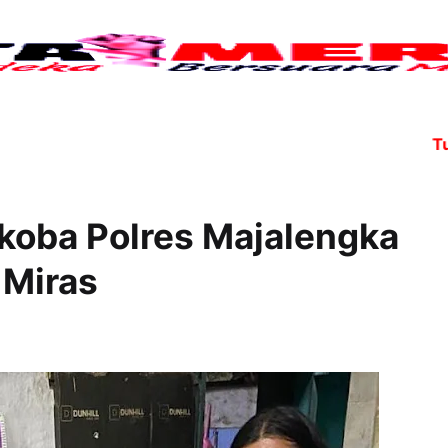
Tujuh a
rkoba Polres Majalengka
 Miras