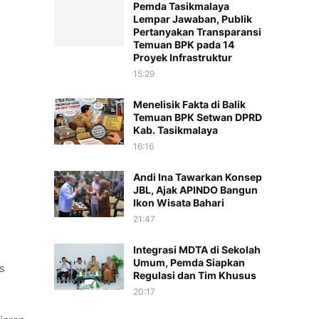
Pemda Tasikmalaya
Lempar Jawaban, Publik
Pertanyakan Transparansi
Temuan BPK pada 14
Proyek Infrastruktur
15:29
Menelisik Fakta di Balik
Temuan BPK Setwan DPRD
Kab. Tasikmalaya
16:16
Andi Ina Tawarkan Konsep
JBL, Ajak APINDO Bangun
Ikon Wisata Bahari
21:47
Integrasi MDTA di Sekolah
Umum, Pemda Siapkan
s
Regulasi dan Tim Khusus
20:17