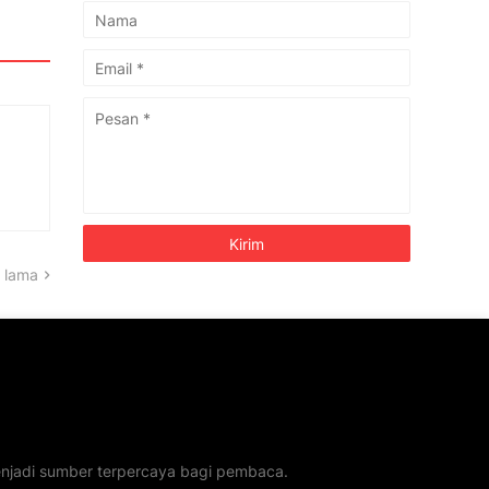
 lama
menjadi sumber terpercaya bagi pembaca.