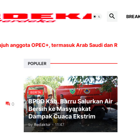
BREA
nggota OPEC+, termasuk Arab Saudi dan Rusia, akan men
POPULER
BERITA
BPBD Kab. Barru Salurkan Air
0
Bersih ke Masyarakat
Dampak Cuaca Ekstrim
by
Redaktur
-
11:47