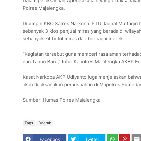
Dalam pelaksanaan Operasi selain yang di laksanakan 
Polres Majalengka.
Dipimpin KBO Satres Narkona IPTU Jaenal Muttaqin 
sebanyak 3 kios penjual miras yang berada di wilaya
sebanyak 74 botol miras dari berbagai merek.
“Kegiatan tersebut guna memberi rasa aman terhadap
dan Tahun Baru,” tutur Kapolres Majalengka AKBP Ed
Kasat Narkoba AKP Udiyanto juga menjelaskan bahwa d
akan dilaksanakan pemusnahan di Mapolres Sumedan
Sumber: Humas Polres Majalengka
Tags
Daerah
Facebook
Twitter