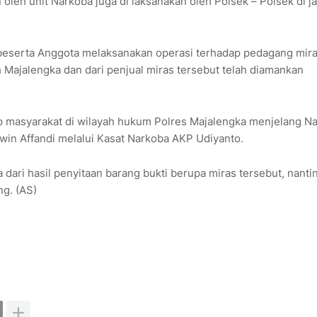
oleh unit Narkoba juga di laksanakan oleh Polsek – Polsek di ja
beserta Anggota melaksanakan operasi terhadap pedagang mir
h Majalengka dan dari penjual miras tersebut telah diamankan
 masyarakat di wilayah hukum Polres Majalengka menjelang Na
win Affandi melalui Kasat Narkoba AKP Udiyanto.
ari hasil penyitaan barang bukti berupa miras tersebut, nanti
g. (AS)