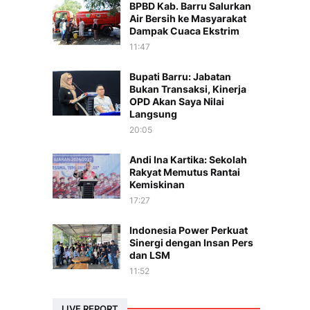
BPBD Kab. Barru Salurkan
Air Bersih ke Masyarakat
Dampak Cuaca Ekstrim
11:47
Bupati Barru: Jabatan
Bukan Transaksi, Kinerja
OPD Akan Saya Nilai
Langsung
20:05
Andi Ina Kartika: Sekolah
Rakyat Memutus Rantai
Kemiskinan
17:27
Indonesia Power Perkuat
Sinergi dengan Insan Pers
dan LSM
11:52
n
LIVE REPORT