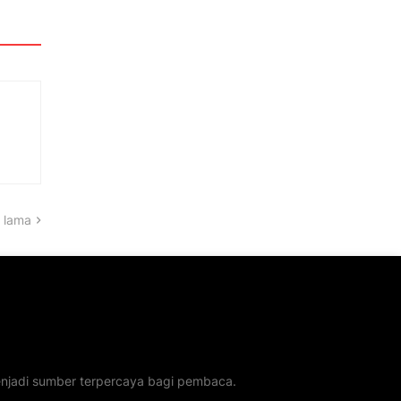
 lama
menjadi sumber terpercaya bagi pembaca.