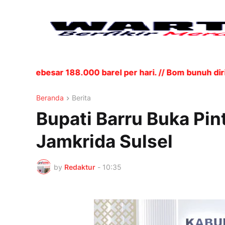
i sebesar 188.000 barel per hari. // Bom bunuh diri m
Beranda
Berita
Bupati Barru Buka Pin
Jamkrida Sulsel
by
Redaktur
-
10:35