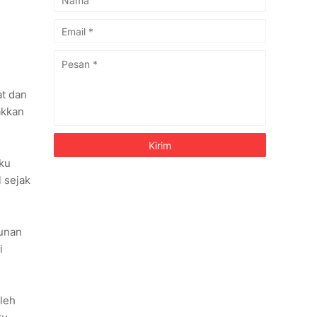
at dan
akkan
ku
l sejak
sunan
i
leh