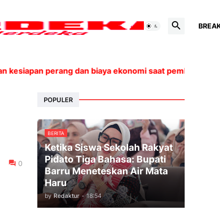
BREA
kesiapan perang dan biaya ekonomi saat pembicaraan de
POPULER
BERITA
Ketika Siswa Sekolah Rakyat
Pidato Tiga Bahasa: Bupati
0
Barru Meneteskan Air Mata
Haru
by
Redaktur
-
18:54