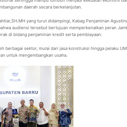
fesional sehingga mampu tumbuh menjadi kekuatan ekonomi ba
mbangunan daerah secara berkelanjutan.
Dahtiar,SH.MH yang turut didampingi, Kabag Penjaminan Agustin
 bahwa audiensi tersebut bertujuan memperkenalkan peran Jam
rak di bidang penjaminan kredit serta pembiayaan.
h berbagai sektor, mulai dari jasa konstruksi hingga pelaku U
nan untuk mengembangkan usaha.