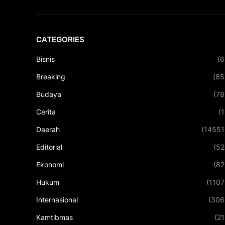
CATEGORIES
Bisnis
(6
Breaking
(85
Budaya
(78
Cerita
(1
Daerah
(14551
Editorial
(52
Ekonomi
(82
Hukum
(1107
Internasional
(306
Kamtibmas
(21