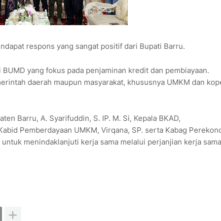
apat respons yang sangat positif dari Bupati Barru.
i BUMD yang fokus pada penjaminan kredit dan pembiayaan.
emerintah daerah maupun masyarakat, khususnya UMKM dan kope
ten Barru, A. Syarifuddin, S. IP. M. Si, Kepala BKAD,
li Kabid Pemberdayaan UMKM, Virqana, SP. serta Kabag Pereko
ntuk menindaklanjuti kerja sama melalui perjanjian kerja sam