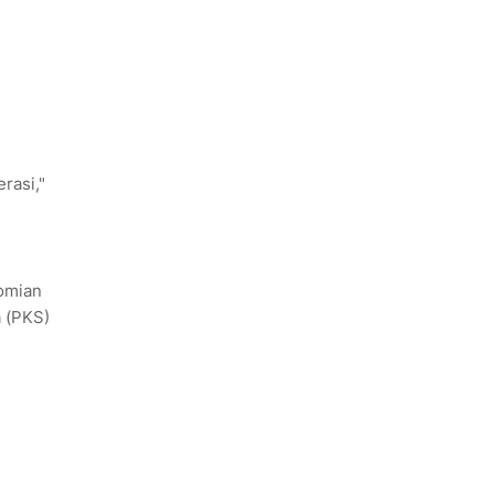
rasi,"
nomian
a (PKS)