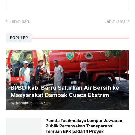
Lebih baru
Lebih lama
POPULER
BERITA
BPBD Kab. Barru Salurkan Air Bersih ke
Masyarakat Dampak Cuaca Ekstrim
by
Redaktur
-
11:47
Pemda Tasikmalaya Lempar Jawaban,
Publik Pertanyakan Transparansi
Temuan BPK pada 14 Proyek