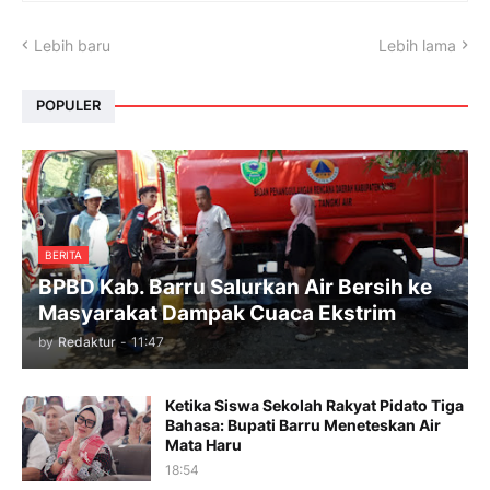
Lebih baru
Lebih lama
POPULER
BERITA
BPBD Kab. Barru Salurkan Air Bersih ke
Masyarakat Dampak Cuaca Ekstrim
by
Redaktur
-
11:47
Ketika Siswa Sekolah Rakyat Pidato Tiga
Bahasa: Bupati Barru Meneteskan Air
Mata Haru
18:54