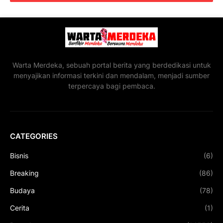
Warta Merdeka, sebuah portal berita yang berdedikasi untuk
menyajikan informasi terkini dan mendalam, menjadi sumber
terpercaya bagi pembaca.
CATEGORIES
Bisnis
(6)
Breaking
(86)
Budaya
(78)
Cerita
(1)