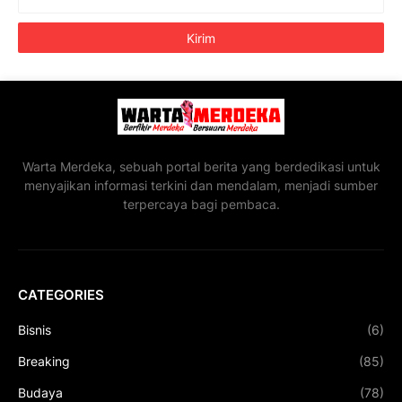
Warta Merdeka, sebuah portal berita yang berdedikasi untuk
menyajikan informasi terkini dan mendalam, menjadi sumber
terpercaya bagi pembaca.
CATEGORIES
Bisnis
(6)
Breaking
(85)
Budaya
(78)