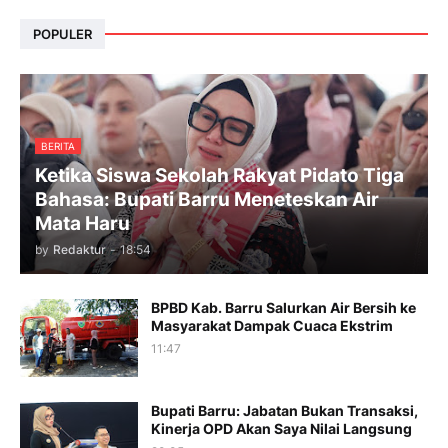
POPULER
BERITA
Ketika Siswa Sekolah Rakyat Pidato Tiga
Bahasa: Bupati Barru Meneteskan Air
Mata Haru
by
Redaktur
-
18:54
BPBD Kab. Barru Salurkan Air Bersih ke
Masyarakat Dampak Cuaca Ekstrim
11:47
Bupati Barru: Jabatan Bukan Transaksi,
Kinerja OPD Akan Saya Nilai Langsung