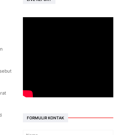
an
rsebut
rat
i
FORMULIR KONTAK