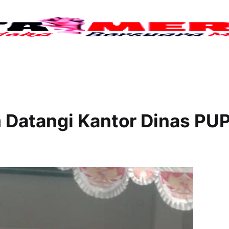
Tujuh
m Datangi Kantor Dinas PU