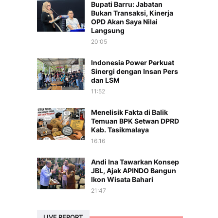
Bupati Barru: Jabatan
Bukan Transaksi, Kinerja
OPD Akan Saya Nilai
Langsung
20:05
Indonesia Power Perkuat
Sinergi dengan Insan Pers
dan LSM
11:52
Menelisik Fakta di Balik
Temuan BPK Setwan DPRD
Kab. Tasikmalaya
16:16
Andi Ina Tawarkan Konsep
JBL, Ajak APINDO Bangun
Ikon Wisata Bahari
21:47
LIVE REPORT