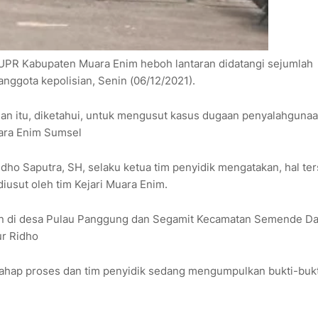
UPR Kabupaten Muara Enim heboh lantaran didatangi sejumlah
nggota kepolisian, Senin (06/12/2021).
ian itu, diketahui, untuk mengusut kasus dugaan penyalahguna
ara Enim Sumsel
idho Saputra, SH, selaku ketua tim penyidik mengatakan, hal te
usut oleh tim Kejari Muara Enim.
lan di desa Pulau Panggung dan Segamit Kecamatan Semende Da
ur Ridho
tahap proses dan tim penyidik sedang mengumpulkan bukti-bukt