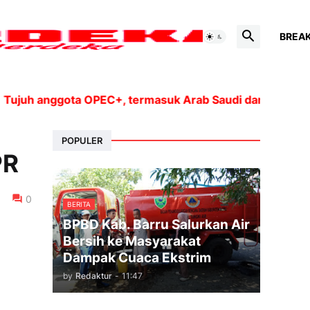
BREA
 anggota OPEC+, termasuk Arab Saudi dan Rusia, akan me
POPULER
PR
0
BERITA
BPBD Kab. Barru Salurkan Air
Bersih ke Masyarakat
Dampak Cuaca Ekstrim
by
Redaktur
-
11:47