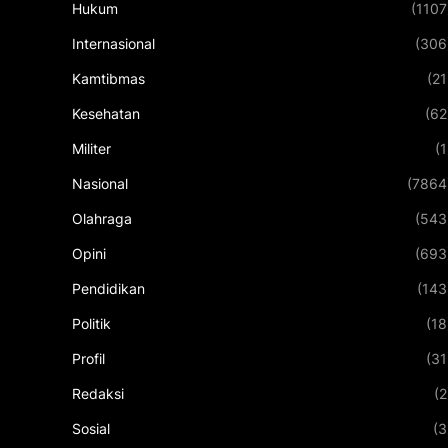
Hukum
(1107
Internasional
(306
Kamtibmas
(21
Kesehatan
(62
Militer
(1
Nasional
(7864
Olahraga
(543
Opini
(693
Pendidikan
(143
Politik
(18
Profil
(31
Redaksi
(2
Sosial
(3