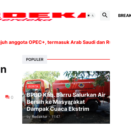
BREA
ggota OPEC+, termasuk Arab Saudi dan Rusia, akan meni
POPULER
en
BERITA
BPBD Kab. Barru Salurkan Air
0
Bersih ke Masyarakat
Dampak Cuaca Ekstrim
by
Redaktur
-
11:47