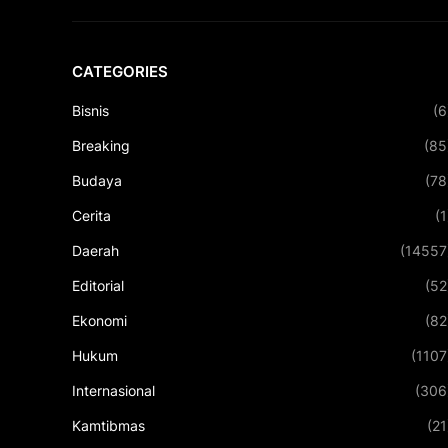
CATEGORIES
Bisnis
(6
Breaking
(85
Budaya
(78
Cerita
(1
Daerah
(14557
Editorial
(52
Ekonomi
(82
Hukum
(1107
Internasional
(306
Kamtibmas
(21