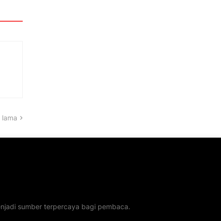
 lama
menjadi sumber terpercaya bagi pembaca.