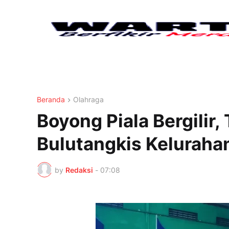
Beranda
Olahraga
Boyong Piala Bergilir
Bulutangkis Keluraha
by
Redaksi
-
07:08