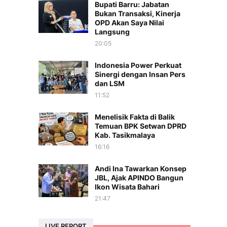
Bupati Barru: Jabatan
Bukan Transaksi, Kinerja
OPD Akan Saya Nilai
Langsung
20:05
Indonesia Power Perkuat
Sinergi dengan Insan Pers
dan LSM
11:52
Menelisik Fakta di Balik
Temuan BPK Setwan DPRD
Kab. Tasikmalaya
16:16
Andi Ina Tawarkan Konsep
JBL, Ajak APINDO Bangun
Ikon Wisata Bahari
21:47
LIVE REPORT