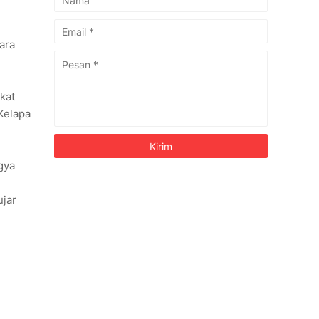
ara
kat
Kelapa
gya
ujar