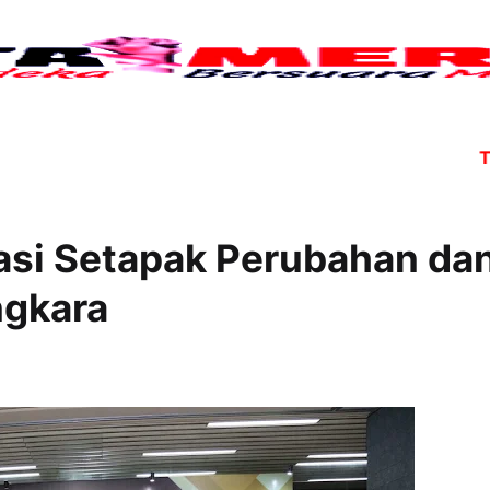
Tujuh a
easi Setapak Perubahan da
ngkara