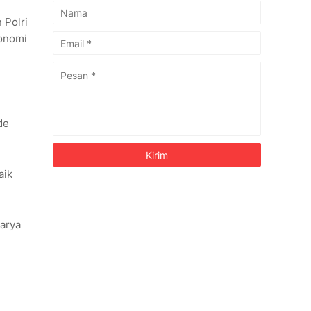
 Polri
konomi
de
aik
karya