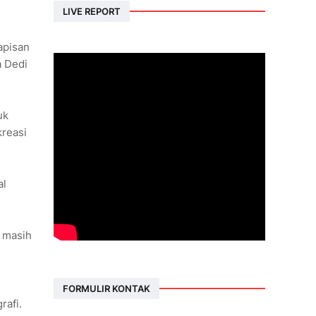
LIVE REPORT
apisan
a Dedi
uk
kreasi
al
 masih
FORMULIR KONTAK
rafi.