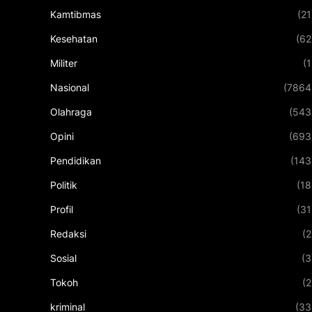
Kamtibmas
(21
Kesehatan
(62
Militer
(1
Nasional
(7864
Olahraga
(543
Opini
(693
Pendidikan
(143
Politik
(18
Profil
(31
Redaksi
(2
Sosial
(3
Tokoh
(2
kriminal
(33