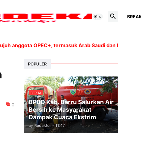
BREA
nggota OPEC+, termasuk Arab Saudi dan Rusia, akan men
POPULER
n
BERITA
BPBD Kab. Barru Salurkan Air
0
Bersih ke Masyarakat
Dampak Cuaca Ekstrim
by
Redaktur
-
11:47