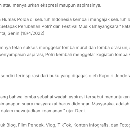
atau menyalurkan ekspresi maupun aspirasinya.
rta Humas Polda di seluruh Indonesia kembali mengajak seluruh l
Setapak Perubahan Polri' dan Festival Musik Bhayangkara," kat
ta, Senin (18/4/2022).
umnya telah sukses menggelar lomba mural dan lomba orasi unj
 penyampaian aspirasi, Polri kembali menggelar kegiatan lomba 
endiri terinspirasi dari buku yang digagas oleh Kapolri Jender
dang bahwa lomba sebahai wadah aspirasi tersebut menunjukan
gaimanapun suara masyarakat harus didengar. Masyarakat adalah
ri dalam mewujudkan keamanan," ujar Dedi.
uk Blog, Film Pendek, Vlog, TikTok, Konten Infografis, dan Fotog