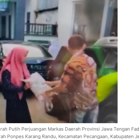
erah Putih Perjuangan Markas Daerah Provinsi Jawa Tengan Fad
aerah Ponpes Karang Randu, Kecamatan Pecangaan, Kabupaten J