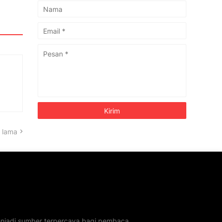
 lama
menjadi sumber terpercaya bagi pembaca.