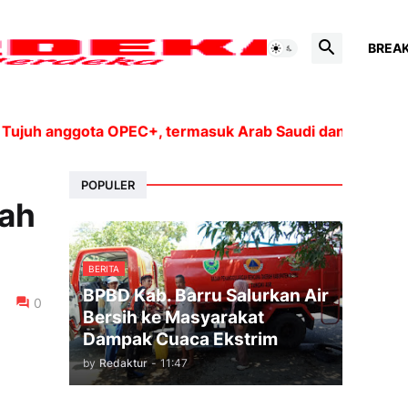
BREA
anggota OPEC+, termasuk Arab Saudi dan Rusia, akan me
POPULER
gah
BERITA
BPBD Kab. Barru Salurkan Air
0
Bersih ke Masyarakat
Dampak Cuaca Ekstrim
by
Redaktur
-
11:47