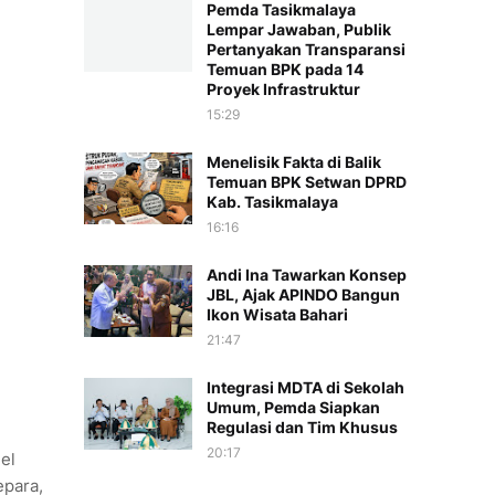
Pemda Tasikmalaya
Lempar Jawaban, Publik
Pertanyakan Transparansi
Temuan BPK pada 14
Proyek Infrastruktur
15:29
Menelisik Fakta di Balik
Temuan BPK Setwan DPRD
Kab. Tasikmalaya
16:16
Andi Ina Tawarkan Konsep
JBL, Ajak APINDO Bangun
Ikon Wisata Bahari
21:47
Integrasi MDTA di Sekolah
Umum, Pemda Siapkan
Regulasi dan Tim Khusus
20:17
el
epara,