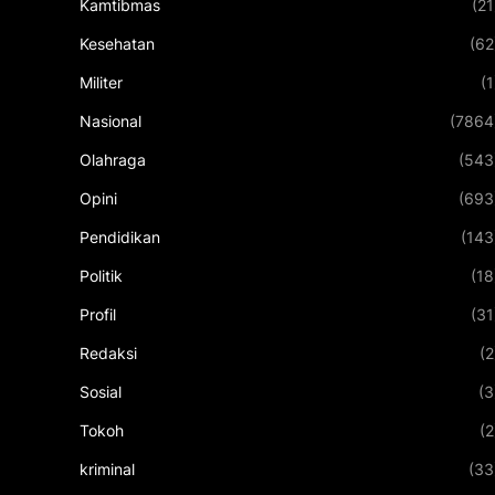
Kamtibmas
(21
Kesehatan
(62
Militer
(1
Nasional
(7864
Olahraga
(543
Opini
(693
Pendidikan
(143
Politik
(18
Profil
(31
Redaksi
(2
Sosial
(3
Tokoh
(2
kriminal
(33