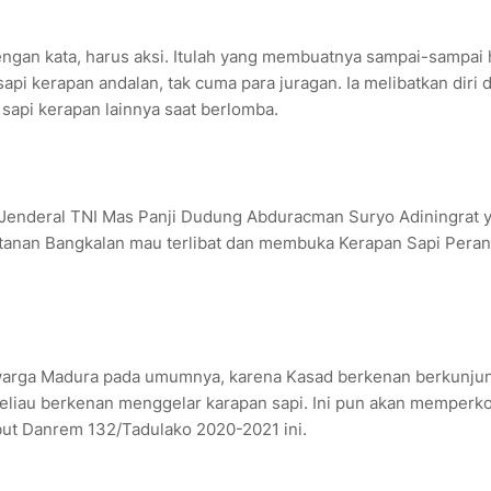
engan kata, harus aksi. Itulah yang membuatnya sampai-sampai
pi kerapan andalan, tak cuma para juragan. Ia melibatkan diri d
 sapi kerapan lainnya saat berlomba.
) Jenderal TNI Mas Panji Dudung Abduracman Suryo Adiningrat 
tanan Bangkalan mau terlibat dan membuka Kerapan Sapi Pera
 warga Madura pada umumnya, karena Kasad berkenan berkunju
beliau berkenan menggelar karapan sapi. Ini pun akan memperk
ebut Danrem 132/Tadulako 2020-2021 ini.