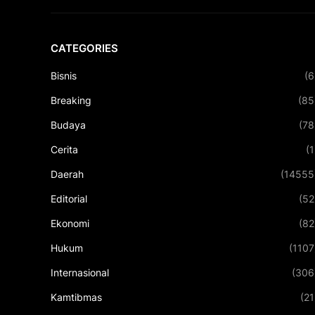
CATEGORIES
Bisnis
(6
Breaking
(85
Budaya
(78
Cerita
(1
Daerah
(14555
Editorial
(52
Ekonomi
(82
Hukum
(1107
Internasional
(306
Kamtibmas
(21