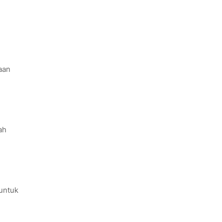
aan
ah
untuk