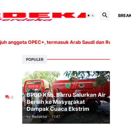
BREA
ota OPEC+, termasuk Arab Saudi dan Rusia, akan mening
POPULER
BERITA
BPBD Kab. Barru Salurkan Air
0
Bersih ke Masyarakat
Dampak Cuaca Ekstrim
by
Redaktur
-
11:47