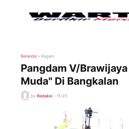
Beranda
Ragam
Pangdam V/Brawijaya 
Muda" Di Bangkalan
by
Redaksi
-
15:23