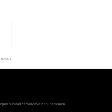
 lama
menjadi sumber terpercaya bagi pembaca.