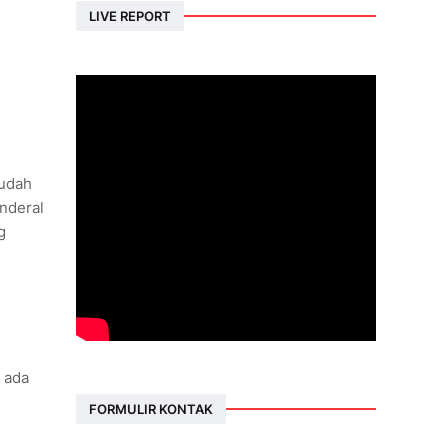
LIVE REPORT
sudah
enderal
g
,
k ada
FORMULIR KONTAK