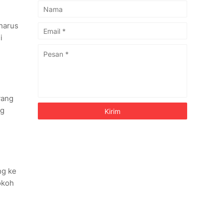
 harus
i
yang
ng
ng ke
okoh